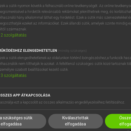
próbaverziójának elindítás
zek a sütik nyomon követik a felhasználó online tevékenységét. Az online tevékeny
BELÉPÉS
regisztrálok és
belépek
.
egismerésével a hirdetők relevánsabb reklámokat jeleníthetnek meg, és korlátozhat
elhasználó hány alkalommal láthat egy hirdetést. Ezek a sütik más szervezetekkel és
egoszthatják ezeket az információkat. Ezek állandó sütik, amelyek szinte mindig 
REGISZTRÁCIÓ
éltől származnak.
2
szolgáltatás
ŰKÖDÉSHEZ ELENGEDHETETLEN
(mindig szükséges)
zek a sütik elengedhetetlenek az oldalunkon történő böngészéshez,a funkciók hasz
elhasználók nem tilthatják le azokat. A feltétlenül szükséges sütik közé tartoznak t
zemélyre szabott beállításokat kezelő sütik.
3
szolgáltatás
SSZES APP ÁTKAPCSOLÁSA
HASZNÁLÓKNAK
SÚGÓ
asználja ezt a kapcsolót az összes alkalmazás engedélyezéséhez/letiltásához.
K
RÓLUNK
NTÉZMÉNYEKNEK
ELÉRHETŐSÉG
a szükséges sütik
Kiválasztottak
Összes
MEGOLDÁSOK
SÜTI BEÁLLÍTÁSOK
elfogadása
elfogadása
elfog