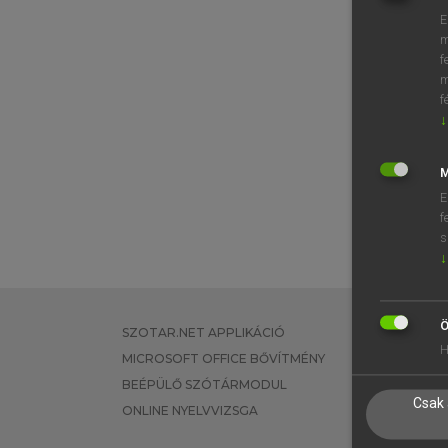
E
m
f
m
f
↓
M
E
f
s
↓
Ö
SZOTAR.NET APPLIKÁCIÓ
EGYÉNI FEL
H
MICROSOFT OFFICE BŐVÍTMÉNY
TANULÓKNA
BEÉPÜLŐ SZÓTÁRMODUL
OKTATÁSI I
Csak 
ONLINE NYELVVIZSGA
VÁLLALATI 