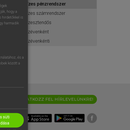
tízes pénzrendszer
ához
ségek
ják, hogy a
tízes számrendszer
 hirdetőkkel is
tízesztendős
egy harmadik
tízévenként
tízévenkénti
nálatához, és a
öbbek között a
IRATKOZZ FEL HÍRLEVELÜNKRE!
 süti
adása