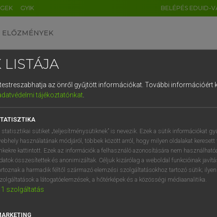
ÉGEK
GYIK
BELÉPÉS EDUID-V
ELŐZMÉNYEK
 LISTÁJA
és testreszabhatja az önről gyűjtött információkat.
További információért k
HU
DE
CN
FR
ES
IT
NL
RU
GR
adatvédelmi tájékoztatónkat
.
 A. PÉTER, VARGA GYÖRGY
1
2
3
4
5
6
7
8
9
yar−angol egyetemes nagyszótár
TATISZTIKA
q
w
e
r
t
z
u
i
 statisztikai sütiket „teljesítménysütiknek” is nevezik. Ezek a sütik információkat gy
ebhely használatának módjáról, többek között arról, hogy milyen oldalakat keresett 
a
s
d
f
g
h
j
k
l
é
inkekre kattintott. Ezek az információk a felhasználó azonosítására nem használható
datok összesítettek és anonimizáltak. Céljuk kizárólag a weboldal funkcióinak javít
í
y
x
c
v
b
n
m
,
.
artoznak a harmadik féltől származó elemzési szolgáltatásokhoz tartozó sütik; ilye
zolgáltatások a látogatóelemzések, a hőtérképek és a közösségi médiaanalitika.
VAN ELŐFIZETÉSED?
NINCS ELŐFIZETÉSED
1
szolgáltatás
előfizetésem a teljes szócikk
Nincs regisztrációm és előfiz
megtekintéséhez.
A szótár 2 órás, díjmente
MARKETING