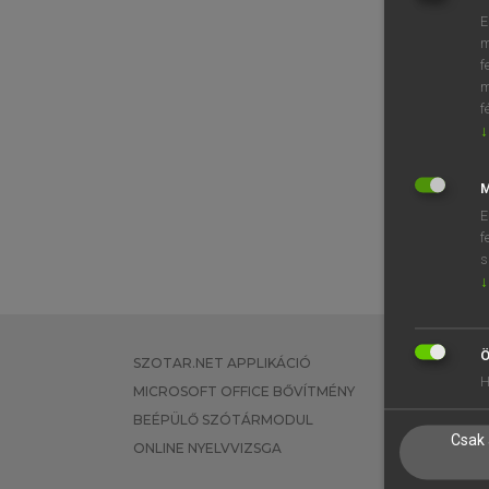
E
m
f
m
f
↓
M
E
f
s
↓
Ö
SZOTAR.NET APPLIKÁCIÓ
EGYÉNI FEL
H
MICROSOFT OFFICE BŐVÍTMÉNY
TANULÓKNA
BEÉPÜLŐ SZÓTÁRMODUL
OKTATÁSI I
Csak 
ONLINE NYELVVIZSGA
VÁLLALATI 