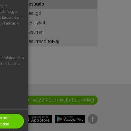
besúgás
ához
ségek
ják, hogy a
besúgó
 hirdetőkkel is
besulykol
egy harmadik
besurran
besurranó tolvaj
nálatához, és a
öbbek között a
IRATKOZZ FEL HÍRLEVELÜNKRE!
 süti
adása