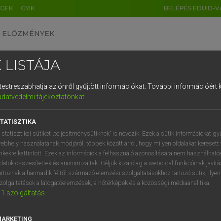
ÉGEK
GYIK
BELÉPÉS EDUID-V
ELŐZMÉNYEK
 LISTÁJA
és testreszabhatja az önről gyűjtött információkat.
További információért k
HU
DE
CN
FR
ES
IT
NL
RU
GR
adatvédelmi tájékoztatónkat
.
 A. PÉTER, VARGA GYÖRGY
1
2
3
4
5
6
7
8
9
yar−angol egyetemes nagyszótár
TATISZTIKA
q
w
e
r
t
z
u
i
 statisztikai sütiket „teljesítménysütiknek” is nevezik. Ezek a sütik információkat gy
ebhely használatának módjáról, többek között arról, hogy milyen oldalakat keresett 
a
s
d
f
g
h
j
k
l
é
inkekre kattintott. Ezek az információk a felhasználó azonosítására nem használható
datok összesítettek és anonimizáltak. Céljuk kizárólag a weboldal funkcióinak javít
í
y
x
c
v
b
n
m
,
.
artoznak a harmadik féltől származó elemzési szolgáltatásokhoz tartozó sütik; ilye
zolgáltatások a látogatóelemzések, a hőtérképek és a közösségi médiaanalitika.
VAN ELŐFIZETÉSED?
NINCS ELŐFIZETÉSED
1
szolgáltatás
előfizetésem a teljes szócikk
Nincs regisztrációm és előfiz
megtekintéséhez.
A szótár 2 órás, díjmente
MARKETING