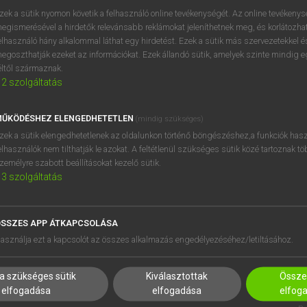
próbaverziójának elindítás
zek a sütik nyomon követik a felhasználó online tevékenységét. Az online tevékeny
BELÉPÉS
regisztrálok és
belépek
.
egismerésével a hirdetők relevánsabb reklámokat jeleníthetnek meg, és korlátozhat
elhasználó hány alkalommal láthat egy hirdetést. Ezek a sütik más szervezetekkel és
egoszthatják ezeket az információkat. Ezek állandó sütik, amelyek szinte mindig 
REGISZTRÁCIÓ
éltől származnak.
2
szolgáltatás
ŰKÖDÉSHEZ ELENGEDHETETLEN
(mindig szükséges)
zek a sütik elengedhetetlenek az oldalunkon történő böngészéshez,a funkciók hasz
elhasználók nem tilthatják le azokat. A feltétlenül szükséges sütik közé tartoznak t
zemélyre szabott beállításokat kezelő sütik.
3
szolgáltatás
SSZES APP ÁTKAPCSOLÁSA
HASZNÁLÓKNAK
SÚGÓ
asználja ezt a kapcsolót az összes alkalmazás engedélyezéséhez/letiltásához.
K
RÓLUNK
NTÉZMÉNYEKNEK
ELÉRHETŐSÉG
a szükséges sütik
Kiválasztottak
Összes
MEGOLDÁSOK
SÜTI BEÁLLÍTÁSOK
elfogadása
elfogadása
elfog