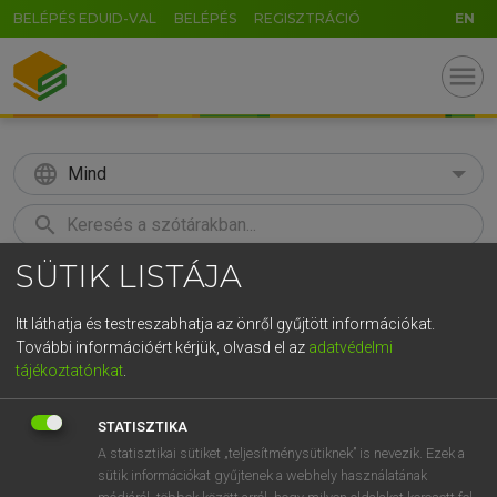
BELÉPÉS EDUID-VAL
BELÉPÉS
REGISZTRÁCIÓ
EN
menu
language
Mind
search
SÜTIK LISTÁJA
GR
KERESÉS
5
6
7
8
9
ö
ü
ó
Itt láthatja és testreszabhatja az önről gyűjtött információkat.
További információért kérjük, olvasd el az
adatvédelmi
r
t
z
u
i
o
p
ő
ú
LÁZÁR A. PÉTER, VARGA GYÖRGY
tájékoztatónkat
.
Magyar−angol egyetemes nagyszótár
g
h
j
k
l
é
á
ű
Ω
STATISZTIKA
v
b
n
m
,
.
-
AltGr
A statisztikai sütiket „teljesítménysütiknek” is nevezik. Ezek a
sütik információkat gyűjtenek a webhely használatának