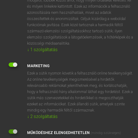
módjáról, többek között arról, hogy milyen oldalakat keresett fel
és milyen linkekre kattintott. Ezek az információk a felhasználó
VAN ELŐFIZETÉSED?
azonosítására nem használhatóak, mivel az adatok
összesítettek és anonimizáltak. Céljuk kizárólag a weboldal
Van előfizetésem a teljes szócikk megtekintéséhez.
funkcióinak javítása. Ezek közé tartoznak a harmadik féltől
származó elemzési szolgáltatásokhoz tartozó sütik; ilyen
BELÉPÉS
elemzési szolgáltatások a látogatóelemzések, a hőtérképek és a
közösségi médiaanalitika.
↓
1
szolgáltatás
MARKETING
Ezek a sütik nyomon követik a felhasználó online tevékenységét.
Az online tevékenységek megismerésével a hirdetők
NINCS ELŐFIZETÉSED?
relevánsabb reklámokat jeleníthetnek meg, és korlátozhatják,
Nincs regisztrációm és előfizetésem. A szótár 2 órás,
hogy a felhasználó hány alkalommal láthat egy hirdetést. Ezek a
díjmentes próbaverziójának elindításához regisztrálok és
sütik más szervezetekkel és hirdetőkkel is megoszthatják
belépek
.
ezeket az információkat. Ezek állandó sütik, amelyek szinte
mindig egy harmadik féltől származnak.
↓
2
szolgáltatás
REGISZTRÁCIÓ
MŰKÖDÉSHEZ ELENGEDHETETLEN
(mindig szükséges)