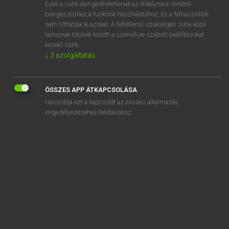
Ezek a sütik elengedhetetlenek az oldalunkon történő
böngészéshez,a funkciók használatához, és a felhasználók
nem tilthatják le azokat. A feltétlenül szükséges sütik közé
Lázár A. Péter, Varga György
tartoznak többek között a személyre szabott beállításokat
MAGYAR−ANGOL EGYETEMES NAGYSZÓTÁR
kezelő sütik.
↓
3
szolgáltatás
Kapcsolódó anyagok
társaságcsoport
ÖSSZES APP ÁTKAPCSOLÁSA
társasági
Használja ezt a kapcsolót az összes alkalmazás
társasági adó
engedélyezéséhez/letiltásához.
társasági esemény
társasági jog
társasági nyereségadó
társasági szerződés
társasági titkár
társasági törvény