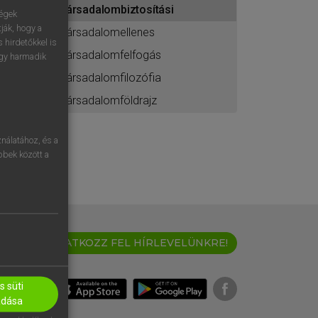
társadalombiztosítási
ához
ségek
ják, hogy a
társadalomellenes
 hirdetőkkel is
társadalomfelfogás
egy harmadik
társadalomfilozófia
társadalomföldrajz
nálatához, és a
öbbek között a
IRATKOZZ FEL HÍRLEVELÜNKRE!
 süti
adása