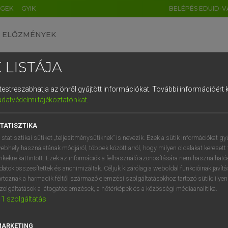
ÉGEK
GYIK
BELÉPÉS EDUID-V
ELŐZMÉNYEK
 LISTÁJA
és testreszabhatja az önről gyűjtött információkat.
További információért k
HU
DE
CN
FR
ES
IT
NL
RU
GR
adatvédelmi tájékoztatónkat
.
 A. PÉTER, VARGA GYÖRGY
1
2
3
4
5
6
7
8
9
yar−angol egyetemes nagyszótár
TATISZTIKA
q
w
e
r
t
z
u
i
 statisztikai sütiket „teljesítménysütiknek” is nevezik. Ezek a sütik információkat gy
ebhely használatának módjáról, többek között arról, hogy milyen oldalakat keresett 
a
s
d
f
g
h
j
k
l
é
inkekre kattintott. Ezek az információk a felhasználó azonosítására nem használható
datok összesítettek és anonimizáltak. Céljuk kizárólag a weboldal funkcióinak javít
í
y
x
c
v
b
n
m
,
.
artoznak a harmadik féltől származó elemzési szolgáltatásokhoz tartozó sütik; ilye
zolgáltatások a látogatóelemzések, a hőtérképek és a közösségi médiaanalitika.
VAN ELŐFIZETÉSED?
NINCS ELŐFIZETÉSED
1
szolgáltatás
előfizetésem a teljes szócikk
Nincs regisztrációm és előfiz
megtekintéséhez.
A szótár 2 órás, díjmente
MARKETING