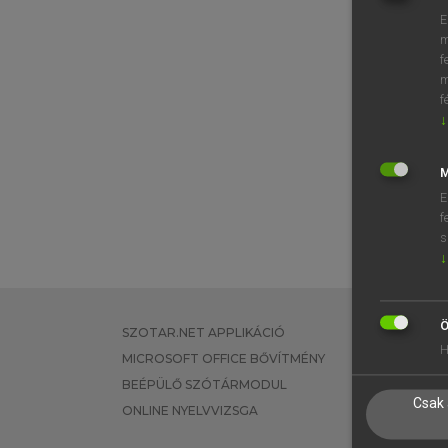
E
m
f
m
f
↓
M
E
f
s
↓
Ö
SZOTAR.NET APPLIKÁCIÓ
EGYÉNI FEL
H
MICROSOFT OFFICE BŐVÍTMÉNY
TANULÓKNA
BEÉPÜLŐ SZÓTÁRMODUL
OKTATÁSI I
Csak 
ONLINE NYELVVIZSGA
VÁLLALATI 