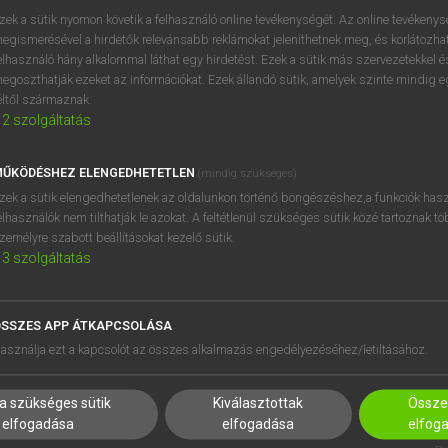
próbaverziójának elindítás
zek a sütik nyomon követik a felhasználó online tevékenységét. Az online tevékeny
BELÉPÉS
regisztrálok és
belépek
.
egismerésével a hirdetők relevánsabb reklámokat jeleníthetnek meg, és korlátozhat
elhasználó hány alkalommal láthat egy hirdetést. Ezek a sütik más szervezetekkel és
egoszthatják ezeket az információkat. Ezek állandó sütik, amelyek szinte mindig 
REGISZTRÁCIÓ
éltől származnak.
2
szolgáltatás
ŰKÖDÉSHEZ ELENGEDHETETLEN
(mindig szükséges)
zek a sütik elengedhetetlenek az oldalunkon történő böngészéshez,a funkciók hasz
elhasználók nem tilthatják le azokat. A feltétlenül szükséges sütik közé tartoznak t
zemélyre szabott beállításokat kezelő sütik.
3
szolgáltatás
SSZES APP ÁTKAPCSOLÁSA
HASZNÁLÓKNAK
SÚGÓ
asználja ezt a kapcsolót az összes alkalmazás engedélyezéséhez/letiltásához.
K
RÓLUNK
NTÉZMÉNYEKNEK
ELÉRHETŐSÉG
a szükséges sütik
Kiválasztottak
Összes
MEGOLDÁSOK
SÜTI BEÁLLÍTÁSOK
elfogadása
elfogadása
elfog