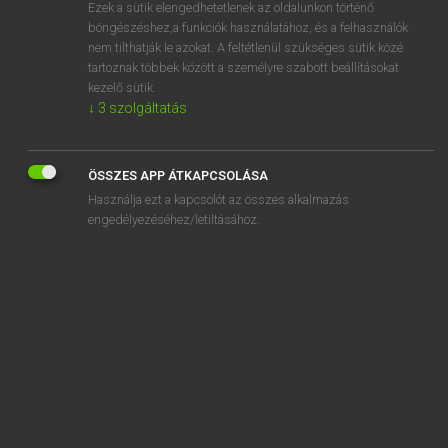
Ezek a sütik elengedhetetlenek az oldalunkon történő
böngészéshez,a funkciók használatához, és a felhasználók
nem tilthatják le azokat. A feltétlenül szükséges sütik közé
Lázár A. Péter, Varga György
tartoznak többek között a személyre szabott beállításokat
MAGYAR−ANGOL EGYETEMES NAGYSZÓTÁR
kezelő sütik.
↓
3
szolgáltatás
Kapcsolódó anyagok
tapintás
ÖSSZES APP ÁTKAPCSOLÁSA
tapintási
Használja ezt a kapcsolót az összes alkalmazás
tapintat
engedélyezéséhez/letiltásához.
tapintatlan
tapintatlanság
tapintatos
tapintatosan
tapintható
tapinthatóan