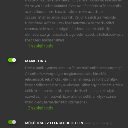
módjáról, többek között arról, hogy milyen oldalakat keresett fel
és milyen linkekre kattintott. Ezek az információk a felhasználó
VAN ELŐFIZETÉSED?
azonosítására nem használhatóak, mivel az adatok
összesítettek és anonimizáltak. Céljuk kizárólag a weboldal
Van előfizetésem a teljes szócikk megtekintéséhez.
funkcióinak javítása. Ezek közé tartoznak a harmadik féltől
származó elemzési szolgáltatásokhoz tartozó sütik; ilyen
BELÉPÉS
elemzési szolgáltatások a látogatóelemzések, a hőtérképek és a
közösségi médiaanalitika.
↓
1
szolgáltatás
MARKETING
Ezek a sütik nyomon követik a felhasználó online tevékenységét.
Az online tevékenységek megismerésével a hirdetők
NINCS ELŐFIZETÉSED?
relevánsabb reklámokat jeleníthetnek meg, és korlátozhatják,
Nincs regisztrációm és előfizetésem. A szótár 2 órás,
hogy a felhasználó hány alkalommal láthat egy hirdetést. Ezek a
díjmentes próbaverziójának elindításához regisztrálok és
sütik más szervezetekkel és hirdetőkkel is megoszthatják
belépek
.
ezeket az információkat. Ezek állandó sütik, amelyek szinte
mindig egy harmadik féltől származnak.
↓
2
szolgáltatás
REGISZTRÁCIÓ
MŰKÖDÉSHEZ ELENGEDHETETLEN
(mindig szükséges)