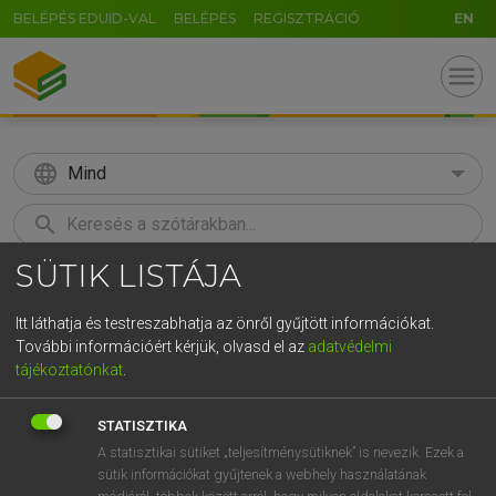
BELÉPÉS EDUID-VAL
BELÉPÉS
REGISZTRÁCIÓ
EN
menu
language
Mind
search
SÜTIK LISTÁJA
GR
KERESÉS
5
6
7
8
9
ö
ü
ó
Itt láthatja és testreszabhatja az önről gyűjtött információkat.
További információért kérjük, olvasd el az
adatvédelmi
r
t
z
u
i
o
p
ő
ú
LÁZÁR A. PÉTER, VARGA GYÖRGY
tájékoztatónkat
.
Magyar−angol egyetemes nagyszótár
g
h
j
k
l
é
á
ű
Ω
STATISZTIKA
v
b
n
m
,
.
-
AltGr
A statisztikai sütiket „teljesítménysütiknek” is nevezik. Ezek a
sütik információkat gyűjtenek a webhely használatának