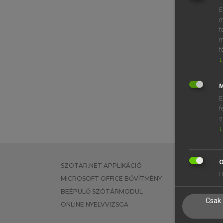
E
m
f
m
f
↓
M
E
f
s
↓
Ö
SZOTAR.NET APPLIKÁCIÓ
EGYÉNI FEL
H
MICROSOFT OFFICE BŐVÍTMÉNY
TANULÓKNA
BEÉPÜLŐ SZÓTÁRMODUL
OKTATÁSI I
Csak 
ONLINE NYELVVIZSGA
VÁLLALATI 