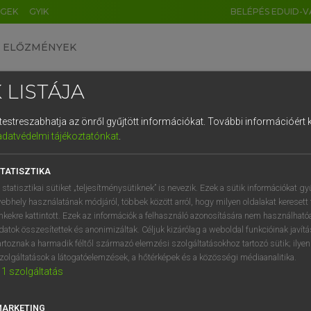
ÉGEK
GYIK
BELÉPÉS EDUID-V
ELŐZMÉNYEK
 LISTÁJA
és testreszabhatja az önről gyűjtött információkat.
További információért k
HU
DE
CN
FR
ES
IT
NL
RU
GR
adatvédelmi tájékoztatónkat
.
 A. PÉTER, VARGA GYÖRGY
1
2
3
4
5
6
7
8
9
yar−angol egyetemes nagyszótár
TATISZTIKA
q
w
e
r
t
z
u
i
 statisztikai sütiket „teljesítménysütiknek” is nevezik. Ezek a sütik információkat gy
ebhely használatának módjáról, többek között arról, hogy milyen oldalakat keresett 
a
s
d
f
g
h
j
k
l
é
inkekre kattintott. Ezek az információk a felhasználó azonosítására nem használható
datok összesítettek és anonimizáltak. Céljuk kizárólag a weboldal funkcióinak javít
í
y
x
c
v
b
n
m
,
.
artoznak a harmadik féltől származó elemzési szolgáltatásokhoz tartozó sütik; ilye
zolgáltatások a látogatóelemzések, a hőtérképek és a közösségi médiaanalitika.
VAN ELŐFIZETÉSED?
NINCS ELŐFIZETÉSED
1
szolgáltatás
előfizetésem a teljes szócikk
Nincs regisztrációm és előfiz
megtekintéséhez.
A szótár 2 órás, díjmente
MARKETING