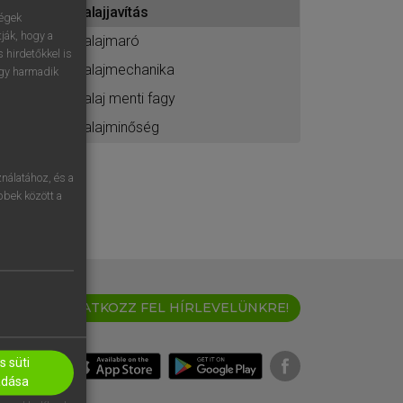
talajjavítás
ához
ségek
ják, hogy a
talajmaró
 hirdetőkkel is
talajmechanika
egy harmadik
talaj menti fagy
talajminőség
nálatához, és a
öbbek között a
IRATKOZZ FEL HÍRLEVELÜNKRE!
 süti
adása