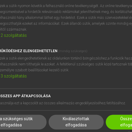
próbaverziójának elindítás
zek a sütik nyomon követik a felhasználó online tevékenységét. Az online tevékeny
BELÉPÉS
regisztrálok és
belépek
.
egismerésével a hirdetők relevánsabb reklámokat jeleníthetnek meg, és korlátozhat
elhasználó hány alkalommal láthat egy hirdetést. Ezek a sütik más szervezetekkel és
egoszthatják ezeket az információkat. Ezek állandó sütik, amelyek szinte mindig 
REGISZTRÁCIÓ
éltől származnak.
2
szolgáltatás
ŰKÖDÉSHEZ ELENGEDHETETLEN
(mindig szükséges)
zek a sütik elengedhetetlenek az oldalunkon történő böngészéshez,a funkciók hasz
elhasználók nem tilthatják le azokat. A feltétlenül szükséges sütik közé tartoznak t
zemélyre szabott beállításokat kezelő sütik.
3
szolgáltatás
SSZES APP ÁTKAPCSOLÁSA
HASZNÁLÓKNAK
SÚGÓ
asználja ezt a kapcsolót az összes alkalmazás engedélyezéséhez/letiltásához.
K
RÓLUNK
NTÉZMÉNYEKNEK
ELÉRHETŐSÉG
a szükséges sütik
Kiválasztottak
Összes
MEGOLDÁSOK
SÜTI BEÁLLÍTÁSOK
elfogadása
elfogadása
elfog