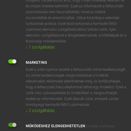
módjáról, többek között arról, hogy milyen oldalakat keresett fel
és milyen linkekre kattintott. Ezek az információk a felhasználó
VAN ELŐFIZETÉSED?
azonosítására nem használhatóak, mivel az adatok
összesítettek és anonimizáltak. Céljuk kizárólag a weboldal
Van előfizetésem a teljes szócikk megtekintéséhez.
funkcióinak javítása. Ezek közé tartoznak a harmadik féltől
származó elemzési szolgáltatásokhoz tartozó sütik; ilyen
BELÉPÉS
elemzési szolgáltatások a látogatóelemzések, a hőtérképek és a
közösségi médiaanalitika.
↓
1
szolgáltatás
MARKETING
Ezek a sütik nyomon követik a felhasználó online tevékenységét.
Az online tevékenységek megismerésével a hirdetők
NINCS ELŐFIZETÉSED?
relevánsabb reklámokat jeleníthetnek meg, és korlátozhatják,
Nincs regisztrációm és előfizetésem. A szótár 2 órás,
hogy a felhasználó hány alkalommal láthat egy hirdetést. Ezek a
díjmentes próbaverziójának elindításához regisztrálok és
sütik más szervezetekkel és hirdetőkkel is megoszthatják
belépek
.
ezeket az információkat. Ezek állandó sütik, amelyek szinte
mindig egy harmadik féltől származnak.
↓
2
szolgáltatás
REGISZTRÁCIÓ
MŰKÖDÉSHEZ ELENGEDHETETLEN
(mindig szükséges)