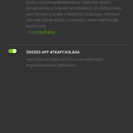
Ezek a sütik elengedhetetlenek az oldalunkon történő
böngészéshez,a funkciók használatához, és a felhasználók
nem tilthatják le azokat. A feltétlenül szükséges sütik közé
Lázár A. Péter, Varga György
tartoznak többek között a személyre szabott beállításokat
MAGYAR−ANGOL EGYETEMES NAGYSZÓTÁR
kezelő sütik.
↓
3
szolgáltatás
Kapcsolódó anyagok
sztívia
ÖSSZES APP ÁTKAPCSOLÁSA
SZTK
Használja ezt a kapcsolót az összes alkalmazás
sztoa
engedélyezéséhez/letiltásához.
sztochasztikus
sztoicizmus
sztoikus
sztóma
sztomatológia
sztomatológus