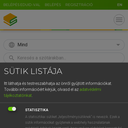
BELÉPÉS EDUID-VAL
BELÉPÉS
REGISZTRÁCIÓ
EN
menu
language
Mind
search
SÜTIK LISTÁJA
GR
KERESÉS
5
6
7
8
9
ö
ü
ó
Itt láthatja és testreszabhatja az önről gyűjtött információkat.
További információért kérjük, olvasd el az
adatvédelmi
r
t
z
u
i
o
p
ő
ú
LÁZÁR A. PÉTER, VARGA GYÖRGY
tájékoztatónkat
.
Magyar−angol egyetemes nagyszótár
g
h
j
k
l
é
á
ű
Ω
STATISZTIKA
v
b
n
m
,
.
-
AltGr
A statisztikai sütiket „teljesítménysütiknek” is nevezik. Ezek a
sütik információkat gyűjtenek a webhely használatának