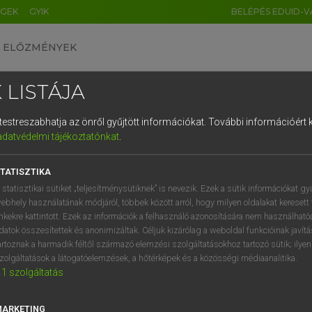
ÉGEK
GYIK
BELÉPÉS EDUID-V
ELŐZMÉNYEK
 LISTÁJA
és testreszabhatja az önről gyűjtött információkat.
További információért k
HU
DE
CN
FR
ES
IT
NL
RU
GR
adatvédelmi tájékoztatónkat
.
 A. PÉTER, VARGA GYÖRGY
1
2
3
4
5
6
7
8
9
yar−angol egyetemes nagyszótár
TATISZTIKA
q
w
e
r
t
z
u
i
 statisztikai sütiket „teljesítménysütiknek” is nevezik. Ezek a sütik információkat gy
ebhely használatának módjáról, többek között arról, hogy milyen oldalakat keresett 
a
s
d
f
g
h
j
k
l
é
inkekre kattintott. Ezek az információk a felhasználó azonosítására nem használható
datok összesítettek és anonimizáltak. Céljuk kizárólag a weboldal funkcióinak javít
í
y
x
c
v
b
n
m
,
.
artoznak a harmadik féltől származó elemzési szolgáltatásokhoz tartozó sütik; ilye
zolgáltatások a látogatóelemzések, a hőtérképek és a közösségi médiaanalitika.
VAN ELŐFIZETÉSED?
NINCS ELŐFIZETÉSED
1
szolgáltatás
előfizetésem a teljes szócikk
Nincs regisztrációm és előfiz
megtekintéséhez.
A szótár 2 órás, díjmente
MARKETING