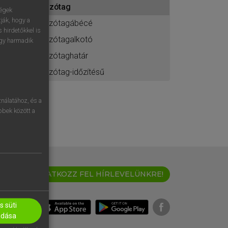
szótag
ához
ségek
ják, hogy a
szótagábécé
 hirdetőkkel is
szótagalkotó
egy harmadik
szótaghatár
szótag-időzítésű
nálatához, és a
öbbek között a
IRATKOZZ FEL HÍRLEVELÜNKRE!
 süti
adása