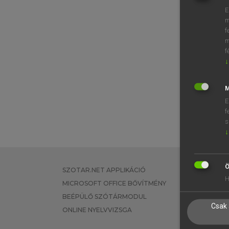
E
m
f
m
f
↓
M
E
f
s
↓
Ö
SZOTAR.NET APPLIKÁCIÓ
EGYÉNI FEL
H
MICROSOFT OFFICE BŐVÍTMÉNY
TANULÓKNA
BEÉPÜLŐ SZÓTÁRMODUL
OKTATÁSI I
Csak 
ONLINE NYELVVIZSGA
VÁLLALATI 