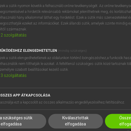
próbaverziójának elindítás
zek a sütik nyomon követik a felhasználó online tevékenységét. Az online tevékeny
BELÉPÉS
regisztrálok és
belépek
.
egismerésével a hirdetők relevánsabb reklámokat jeleníthetnek meg, és korlátozhat
elhasználó hány alkalommal láthat egy hirdetést. Ezek a sütik más szervezetekkel és
egoszthatják ezeket az információkat. Ezek állandó sütik, amelyek szinte mindig 
REGISZTRÁCIÓ
éltől származnak.
2
szolgáltatás
ŰKÖDÉSHEZ ELENGEDHETETLEN
(mindig szükséges)
zek a sütik elengedhetetlenek az oldalunkon történő böngészéshez,a funkciók hasz
elhasználók nem tilthatják le azokat. A feltétlenül szükséges sütik közé tartoznak t
zemélyre szabott beállításokat kezelő sütik.
3
szolgáltatás
SSZES APP ÁTKAPCSOLÁSA
HASZNÁLÓKNAK
SÚGÓ
asználja ezt a kapcsolót az összes alkalmazás engedélyezéséhez/letiltásához.
K
RÓLUNK
NTÉZMÉNYEKNEK
ELÉRHETŐSÉG
a szükséges sütik
Kiválasztottak
Összes
MEGOLDÁSOK
SÜTI BEÁLLÍTÁSOK
elfogadása
elfogadása
elfog