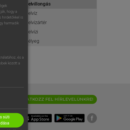
belvillongás
ához
ségek
ják, hogy a
belvíz
 hirdetőkkel is
belvízártér
egy harmadik
belvízi
bélyeg
nálatához, és a
öbbek között a
IRATKOZZ FEL HÍRLEVELÜNKRE!
 süti
adása