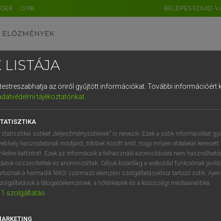
ÉGEK
GYIK
BELÉPÉS EDUID-V
ELŐZMÉNYEK
 LISTÁJA
és testreszabhatja az önről gyűjtött információkat.
További információért k
HU
DE
CN
FR
ES
IT
NL
RU
GR
adatvédelmi tájékoztatónkat
.
 A. PÉTER, VARGA GYÖRGY
1
2
3
4
5
6
7
8
9
yar−angol egyetemes nagyszótár
TATISZTIKA
q
w
e
r
t
z
u
i
 statisztikai sütiket „teljesítménysütiknek” is nevezik. Ezek a sütik információkat gy
ebhely használatának módjáról, többek között arról, hogy milyen oldalakat keresett 
a
s
d
f
g
h
j
k
l
é
inkekre kattintott. Ezek az információk a felhasználó azonosítására nem használható
datok összesítettek és anonimizáltak. Céljuk kizárólag a weboldal funkcióinak javít
í
y
x
c
v
b
n
m
,
.
artoznak a harmadik féltől származó elemzési szolgáltatásokhoz tartozó sütik; ilye
zolgáltatások a látogatóelemzések, a hőtérképek és a közösségi médiaanalitika.
VAN ELŐFIZETÉSED?
NINCS ELŐFIZETÉSED
1
szolgáltatás
előfizetésem a teljes szócikk
Nincs regisztrációm és előfiz
megtekintéséhez.
A szótár 2 órás, díjmente
MARKETING