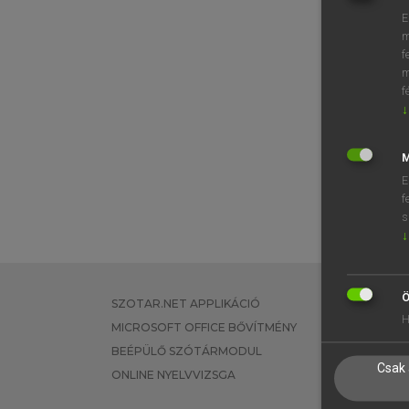
E
m
f
m
f
↓
M
E
f
s
↓
Ö
SZOTAR.NET APPLIKÁCIÓ
EGYÉNI FEL
H
MICROSOFT OFFICE BŐVÍTMÉNY
TANULÓKNA
BEÉPÜLŐ SZÓTÁRMODUL
OKTATÁSI I
Csak 
ONLINE NYELVVIZSGA
VÁLLALATI 