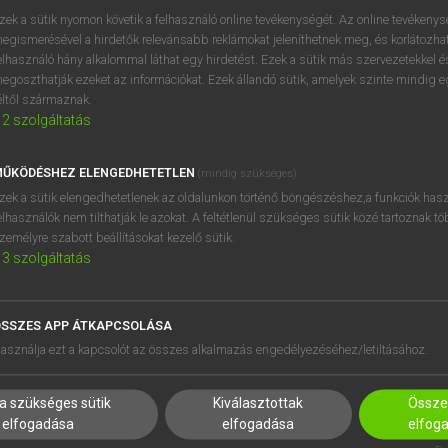
próbaverziójának elindítás
zek a sütik nyomon követik a felhasználó online tevékenységét. Az online tevékeny
BELÉPÉS
regisztrálok és
belépek
.
egismerésével a hirdetők relevánsabb reklámokat jeleníthetnek meg, és korlátozhat
elhasználó hány alkalommal láthat egy hirdetést. Ezek a sütik más szervezetekkel és
egoszthatják ezeket az információkat. Ezek állandó sütik, amelyek szinte mindig 
REGISZTRÁCIÓ
éltől származnak.
2
szolgáltatás
ŰKÖDÉSHEZ ELENGEDHETETLEN
(mindig szükséges)
zek a sütik elengedhetetlenek az oldalunkon történő böngészéshez,a funkciók hasz
elhasználók nem tilthatják le azokat. A feltétlenül szükséges sütik közé tartoznak t
zemélyre szabott beállításokat kezelő sütik.
3
szolgáltatás
SSZES APP ÁTKAPCSOLÁSA
HASZNÁLÓKNAK
SÚGÓ
asználja ezt a kapcsolót az összes alkalmazás engedélyezéséhez/letiltásához.
K
RÓLUNK
NTÉZMÉNYEKNEK
ELÉRHETŐSÉG
a szükséges sütik
Kiválasztottak
Összes
MEGOLDÁSOK
SÜTI BEÁLLÍTÁSOK
elfogadása
elfogadása
elfog