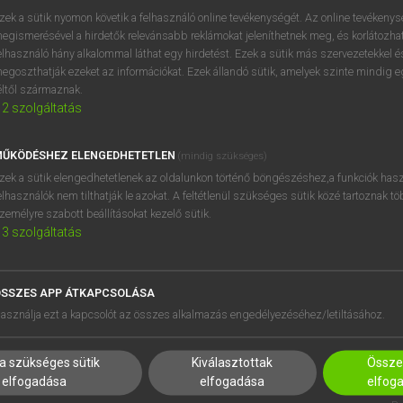
próbaverziójának elindítás
zek a sütik nyomon követik a felhasználó online tevékenységét. Az online tevékeny
BELÉPÉS
regisztrálok és
belépek
.
egismerésével a hirdetők relevánsabb reklámokat jeleníthetnek meg, és korlátozhat
elhasználó hány alkalommal láthat egy hirdetést. Ezek a sütik más szervezetekkel és
egoszthatják ezeket az információkat. Ezek állandó sütik, amelyek szinte mindig 
REGISZTRÁCIÓ
éltől származnak.
2
szolgáltatás
ŰKÖDÉSHEZ ELENGEDHETETLEN
(mindig szükséges)
zek a sütik elengedhetetlenek az oldalunkon történő böngészéshez,a funkciók hasz
elhasználók nem tilthatják le azokat. A feltétlenül szükséges sütik közé tartoznak t
zemélyre szabott beállításokat kezelő sütik.
3
szolgáltatás
SSZES APP ÁTKAPCSOLÁSA
HASZNÁLÓKNAK
SÚGÓ
asználja ezt a kapcsolót az összes alkalmazás engedélyezéséhez/letiltásához.
K
RÓLUNK
NTÉZMÉNYEKNEK
ELÉRHETŐSÉG
a szükséges sütik
Kiválasztottak
Összes
MEGOLDÁSOK
SÜTI BEÁLLÍTÁSOK
elfogadása
elfogadása
elfog