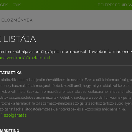
ÉGEK
GYIK
BELÉPÉS EDUID-V
ELŐZMÉNYEK
 LISTÁJA
és testreszabhatja az önről gyűjtött információkat.
További információért k
HU
DE
CN
FR
ES
IT
NL
RU
GR
adatvédelmi tájékoztatónkat
.
 A. PÉTER, VARGA GYÖRGY
1
2
3
4
5
6
7
8
9
yar−angol egyetemes nagyszótár
TATISZTIKA
q
w
e
r
t
z
u
i
 statisztikai sütiket „teljesítménysütiknek” is nevezik. Ezek a sütik információkat gy
ebhely használatának módjáról, többek között arról, hogy milyen oldalakat keresett 
a
s
d
f
g
h
j
k
l
é
inkekre kattintott. Ezek az információk a felhasználó azonosítására nem használható
datok összesítettek és anonimizáltak. Céljuk kizárólag a weboldal funkcióinak javít
í
y
x
c
v
b
n
m
,
.
artoznak a harmadik féltől származó elemzési szolgáltatásokhoz tartozó sütik; ilye
zolgáltatások a látogatóelemzések, a hőtérképek és a közösségi médiaanalitika.
VAN ELŐFIZETÉSED?
NINCS ELŐFIZETÉSED
1
szolgáltatás
előfizetésem a teljes szócikk
Nincs regisztrációm és előfiz
megtekintéséhez.
A szótár 2 órás, díjmente
MARKETING