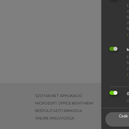
E
m
f
m
f
↓
M
E
f
s
↓
Ö
SZOTAR.NET APPLIKÁCIÓ
EGYÉNI FEL
H
MICROSOFT OFFICE BŐVÍTMÉNY
TANULÓKNA
BEÉPÜLŐ SZÓTÁRMODUL
OKTATÁSI I
Csak 
ONLINE NYELVVIZSGA
VÁLLALATI 