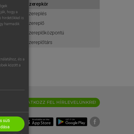
szerepkör
ához
ségek
ják, hogy a
szereplés
 hirdetőkkel is
szereplő
egy harmadik
szereplőközpontú
szereplőtárs
nálatához, és a
öbbek között a
IRATKOZZ FEL HÍRLEVELÜNKRE!
 süti
adása