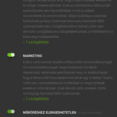
módjáról, többek között arról, hogy milyen oldalakat keresett fel
és milyen linkekre kattintott. Ezek az információk a felhasználó
VAN ELŐFIZETÉSED?
azonosítására nem használhatóak, mivel az adatok
összesítettek és anonimizáltak. Céljuk kizárólag a weboldal
Van előfizetésem a teljes szócikk megtekintéséhez.
funkcióinak javítása. Ezek közé tartoznak a harmadik féltől
származó elemzési szolgáltatásokhoz tartozó sütik; ilyen
BELÉPÉS
elemzési szolgáltatások a látogatóelemzések, a hőtérképek és a
közösségi médiaanalitika.
↓
1
szolgáltatás
MARKETING
Ezek a sütik nyomon követik a felhasználó online tevékenységét.
Az online tevékenységek megismerésével a hirdetők
NINCS ELŐFIZETÉSED?
relevánsabb reklámokat jeleníthetnek meg, és korlátozhatják,
Nincs regisztrációm és előfizetésem. A szótár 2 órás,
hogy a felhasználó hány alkalommal láthat egy hirdetést. Ezek a
díjmentes próbaverziójának elindításához regisztrálok és
sütik más szervezetekkel és hirdetőkkel is megoszthatják
belépek
.
ezeket az információkat. Ezek állandó sütik, amelyek szinte
mindig egy harmadik féltől származnak.
↓
2
szolgáltatás
REGISZTRÁCIÓ
MŰKÖDÉSHEZ ELENGEDHETETLEN
(mindig szükséges)