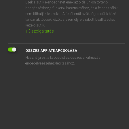
Ezek a sütik elengedhetetlenek az oldalunkon történő
böngészéshez,a funkciók használatához, és a felhasználók
nem tilthatják le azokat. A feltétlenül szükséges sütik közé
Lázár A. Péter, Varga György
tartoznak többek között a személyre szabott beállításokat
MAGYAR−ANGOL EGYETEMES NAGYSZÓTÁR
kezelő sütik.
↓
3
szolgáltatás
Kapcsolódó anyagok
szénfogó
ÖSSZES APP ÁTKAPCSOLÁSA
szénfűtés
Használja ezt a kapcsolót az összes alkalmazás
széngáz
engedélyezéséhez/letiltásához.
szénhiány
szénhidrát
szénhidrátcsökkentett
szénhidráttartalom
szénhidrogén
szénhidrogén-kibocsátás