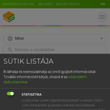
BELÉPÉS EDUID-VAL
BELÉPÉS
REGISZTRÁCIÓ
EN
menu
language
Mind
search
SÜTIK LISTÁJA
GR
KERESÉS
5
6
7
8
9
ö
ü
ó
Itt láthatja és testreszabhatja az önről gyűjtött információkat.
További információért kérjük, olvasd el az
adatvédelmi
r
t
z
u
i
o
p
ő
ú
LÁZÁR A. PÉTER, VARGA GYÖRGY
tájékoztatónkat
.
Magyar−angol egyetemes nagyszótár
g
h
j
k
l
é
á
ű
Ω
STATISZTIKA
v
b
n
m
,
.
-
AltGr
A statisztikai sütiket „teljesítménysütiknek” is nevezik. Ezek a
sütik információkat gyűjtenek a webhely használatának