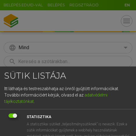
BELÉPÉS EDUID-VAL
BELÉPÉS
REGISZTRÁCIÓ
EN
menu
language
Mind
search
SÜTIK LISTÁJA
GR
KERESÉS
5
6
7
8
9
ö
ü
ó
Itt láthatja és testreszabhatja az önről gyűjtött információkat.
További információért kérjük, olvasd el az
adatvédelmi
r
t
z
u
i
o
p
ő
ú
LÁZÁR A. PÉTER, VARGA GYÖRGY
tájékoztatónkat
.
Magyar−angol egyetemes nagyszótár
g
h
j
k
l
é
á
ű
Ω
STATISZTIKA
v
b
n
m
,
.
-
AltGr
A statisztikai sütiket „teljesítménysütiknek” is nevezik. Ezek a
sütik információkat gyűjtenek a webhely használatának