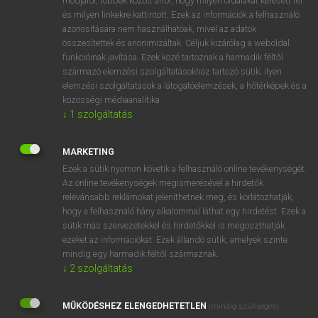
módjáról, többek között arról, hogy milyen oldalakat keresett fel
és milyen linkekre kattintott. Ezek az információk a felhasználó
VAN ELŐFIZETÉSED?
azonosítására nem használhatóak, mivel az adatok
összesítettek és anonimizáltak. Céljuk kizárólag a weboldal
Van előfizetésem a teljes szócikk megtekintéséhez.
funkcióinak javítása. Ezek közé tartoznak a harmadik féltől
származó elemzési szolgáltatásokhoz tartozó sütik; ilyen
BELÉPÉS
elemzési szolgáltatások a látogatóelemzések, a hőtérképek és a
közösségi médiaanalitika.
↓
1
szolgáltatás
MARKETING
Ezek a sütik nyomon követik a felhasználó online tevékenységét.
Az online tevékenységek megismerésével a hirdetők
NINCS ELŐFIZETÉSED?
relevánsabb reklámokat jeleníthetnek meg, és korlátozhatják,
Nincs regisztrációm és előfizetésem. A szótár 2 órás,
hogy a felhasználó hány alkalommal láthat egy hirdetést. Ezek a
díjmentes próbaverziójának elindításához regisztrálok és
sütik más szervezetekkel és hirdetőkkel is megoszthatják
belépek
.
ezeket az információkat. Ezek állandó sütik, amelyek szinte
mindig egy harmadik féltől származnak.
↓
2
szolgáltatás
REGISZTRÁCIÓ
MŰKÖDÉSHEZ ELENGEDHETETLEN
(mindig szükséges)