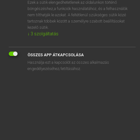
Ezek a sütik elengedhetetlenek az oldalunkon történő
böngészéshez,a funkciók használatához, és a felhasználók
nem tilthatják le azokat. A feltétlenül szükséges sütik közé
Lázár A. Péter, Varga György
tartoznak többek között a személyre szabott beállításokat
MAGYAR−ANGOL EGYETEMES NAGYSZÓTÁR
kezelő sütik.
↓
3
szolgáltatás
Kapcsolódó anyagok
beleönt
ÖSSZES APP ÁTKAPCSOLÁSA
beleőrül
Használja ezt a kapcsolót az összes alkalmazás
beleőszül
engedélyezéséhez/letiltásához.
belep
belép
belépés
belépési
belépési díj
belépési engedély