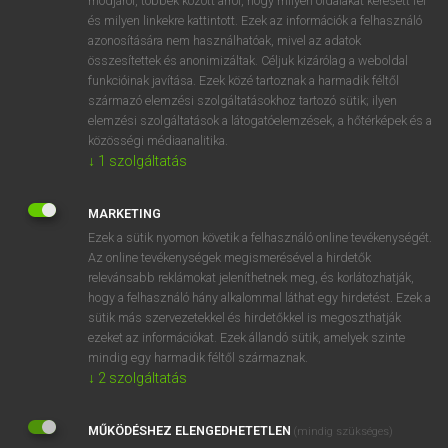
módjáról, többek között arról, hogy milyen oldalakat keresett fel
és milyen linkekre kattintott. Ezek az információk a felhasználó
VAN ELŐFIZETÉSED?
azonosítására nem használhatóak, mivel az adatok
összesítettek és anonimizáltak. Céljuk kizárólag a weboldal
Van előfizetésem a teljes szócikk megtekintéséhez.
funkcióinak javítása. Ezek közé tartoznak a harmadik féltől
származó elemzési szolgáltatásokhoz tartozó sütik; ilyen
BELÉPÉS
elemzési szolgáltatások a látogatóelemzések, a hőtérképek és a
közösségi médiaanalitika.
↓
1
szolgáltatás
MARKETING
Ezek a sütik nyomon követik a felhasználó online tevékenységét.
Az online tevékenységek megismerésével a hirdetők
NINCS ELŐFIZETÉSED?
relevánsabb reklámokat jeleníthetnek meg, és korlátozhatják,
Nincs regisztrációm és előfizetésem. A szótár 2 órás,
hogy a felhasználó hány alkalommal láthat egy hirdetést. Ezek a
díjmentes próbaverziójának elindításához regisztrálok és
sütik más szervezetekkel és hirdetőkkel is megoszthatják
belépek
.
ezeket az információkat. Ezek állandó sütik, amelyek szinte
mindig egy harmadik féltől származnak.
↓
2
szolgáltatás
REGISZTRÁCIÓ
MŰKÖDÉSHEZ ELENGEDHETETLEN
(mindig szükséges)