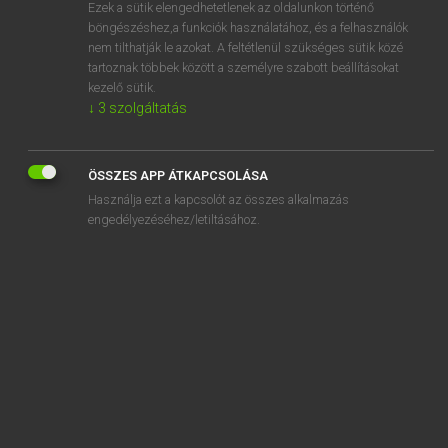
Ezek a sütik elengedhetetlenek az oldalunkon történő
böngészéshez,a funkciók használatához, és a felhasználók
nem tilthatják le azokat. A feltétlenül szükséges sütik közé
Lázár A. Péter, Varga György
tartoznak többek között a személyre szabott beállításokat
MAGYAR−ANGOL EGYETEMES NAGYSZÓTÁR
kezelő sütik.
↓
3
szolgáltatás
Kapcsolódó anyagok
szavatossági
ÖSSZES APP ÁTKAPCSOLÁSA
szavatossági biztosítás
Használja ezt a kapcsolót az összes alkalmazás
szavatossági idő
engedélyezéséhez/letiltásához.
szavatossági kötelezettség
szavaz
szavazás
szavazat
szavazatarány
szavazategyenlőség