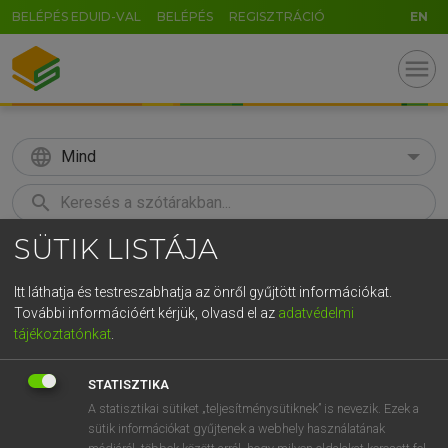
BELÉPÉS EDUID-VAL
BELÉPÉS
REGISZTRÁCIÓ
EN
menu
language
Mind
search
SÜTIK LISTÁJA
GR
KERESÉS
5
6
7
8
9
ö
ü
ó
Itt láthatja és testreszabhatja az önről gyűjtött információkat.
További információért kérjük, olvasd el az
adatvédelmi
r
t
z
u
i
o
p
ő
ú
LÁZÁR A. PÉTER, VARGA GYÖRGY
tájékoztatónkat
.
Magyar−angol egyetemes nagyszótár
g
h
j
k
l
é
á
ű
Ω
STATISZTIKA
v
b
n
m
,
.
-
AltGr
A statisztikai sütiket „teljesítménysütiknek” is nevezik. Ezek a
sütik információkat gyűjtenek a webhely használatának