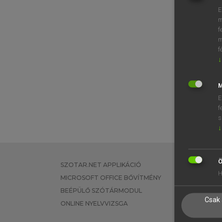
E
m
f
m
f
↓
M
E
f
s
↓
Ö
SZOTAR.NET APPLIKÁCIÓ
EGYÉNI FEL
H
MICROSOFT OFFICE BŐVÍTMÉNY
TANULÓKNA
BEÉPÜLŐ SZÓTÁRMODUL
OKTATÁSI I
Csak 
ONLINE NYELVVIZSGA
VÁLLALATI 