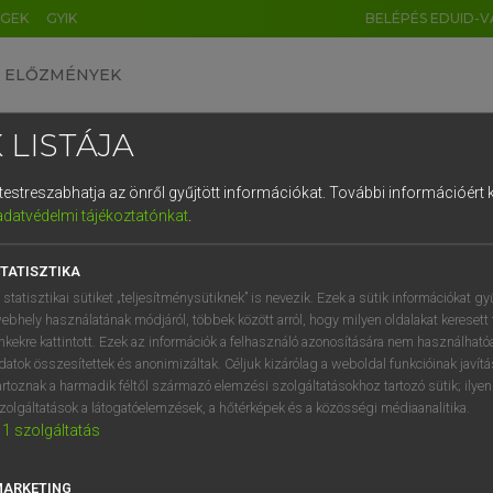
ÉGEK
GYIK
BELÉPÉS EDUID-V
ELŐZMÉNYEK
 LISTÁJA
és testreszabhatja az önről gyűjtött információkat.
További információért k
HU
DE
CN
FR
ES
IT
NL
RU
GR
adatvédelmi tájékoztatónkat
.
 A. PÉTER, VARGA GYÖRGY
1
2
3
4
5
6
7
8
9
yar−angol egyetemes nagyszótár
TATISZTIKA
q
w
e
r
t
z
u
i
 statisztikai sütiket „teljesítménysütiknek” is nevezik. Ezek a sütik információkat gy
ebhely használatának módjáról, többek között arról, hogy milyen oldalakat keresett 
a
s
d
f
g
h
j
k
l
é
inkekre kattintott. Ezek az információk a felhasználó azonosítására nem használható
datok összesítettek és anonimizáltak. Céljuk kizárólag a weboldal funkcióinak javít
í
y
x
c
v
b
n
m
,
.
artoznak a harmadik féltől származó elemzési szolgáltatásokhoz tartozó sütik; ilye
zolgáltatások a látogatóelemzések, a hőtérképek és a közösségi médiaanalitika.
VAN ELŐFIZETÉSED?
NINCS ELŐFIZETÉSED
1
szolgáltatás
előfizetésem a teljes szócikk
Nincs regisztrációm és előfiz
megtekintéséhez.
A szótár 2 órás, díjmente
MARKETING