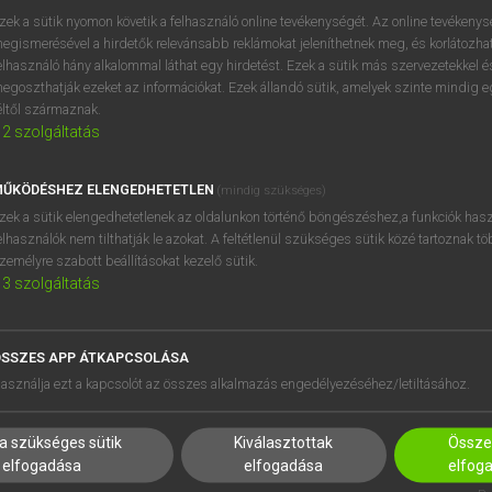
próbaverziójának elindítás
zek a sütik nyomon követik a felhasználó online tevékenységét. Az online tevékeny
BELÉPÉS
regisztrálok és
belépek
.
egismerésével a hirdetők relevánsabb reklámokat jeleníthetnek meg, és korlátozhat
elhasználó hány alkalommal láthat egy hirdetést. Ezek a sütik más szervezetekkel és
egoszthatják ezeket az információkat. Ezek állandó sütik, amelyek szinte mindig 
REGISZTRÁCIÓ
éltől származnak.
2
szolgáltatás
ŰKÖDÉSHEZ ELENGEDHETETLEN
(mindig szükséges)
zek a sütik elengedhetetlenek az oldalunkon történő böngészéshez,a funkciók hasz
elhasználók nem tilthatják le azokat. A feltétlenül szükséges sütik közé tartoznak t
zemélyre szabott beállításokat kezelő sütik.
3
szolgáltatás
SSZES APP ÁTKAPCSOLÁSA
HASZNÁLÓKNAK
SÚGÓ
asználja ezt a kapcsolót az összes alkalmazás engedélyezéséhez/letiltásához.
K
RÓLUNK
NTÉZMÉNYEKNEK
ELÉRHETŐSÉG
a szükséges sütik
Kiválasztottak
Összes
MEGOLDÁSOK
SÜTI BEÁLLÍTÁSOK
elfogadása
elfogadása
elfog