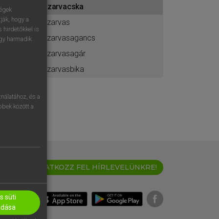
szarvacska
ához
ségek
ják, hogy a
szarvas
 hirdetőkkel is
szarvasagancs
egy harmadik
szarvasagár
szarvasbika
nálatához, és a
öbbek között a
IRATKOZZ FEL HÍRLEVELÜNKRE!
 süti
adása