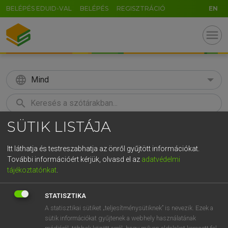
BELÉPÉS EDUID-VAL
BELÉPÉS
REGISZTRÁCIÓ
EN
menu
language
Mind
search
SÜTIK LISTÁJA
GR
KERESÉS
5
6
7
8
9
ö
ü
ó
Itt láthatja és testreszabhatja az önről gyűjtött információkat.
További információért kérjük, olvasd el az
adatvédelmi
r
t
z
u
i
o
p
ő
ú
LÁZÁR A. PÉTER, VARGA GYÖRGY
tájékoztatónkat
.
Magyar−angol egyetemes nagyszótár
g
h
j
k
l
é
á
ű
Ω
STATISZTIKA
v
b
n
m
,
.
-
AltGr
A statisztikai sütiket „teljesítménysütiknek” is nevezik. Ezek a
sütik információkat gyűjtenek a webhely használatának