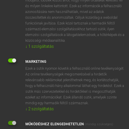
módjáról, többek között arról, hogy milyen oldalakat keresett fel
és milyen linkekre kattintott. Ezek az információk a felhasználó
VAN ELŐFIZETÉSED?
azonosítására nem használhatóak, mivel az adatok
összesítettek és anonimizáltak. Céljuk kizárólag a weboldal
Van előfizetésem a teljes szócikk megtekintéséhez.
funkcióinak javítása. Ezek közé tartoznak a harmadik féltől
származó elemzési szolgáltatásokhoz tartozó sütik; ilyen
BELÉPÉS
elemzési szolgáltatások a látogatóelemzések, a hőtérképek és a
közösségi médiaanalitika.
↓
1
szolgáltatás
MARKETING
Ezek a sütik nyomon követik a felhasználó online tevékenységét.
Az online tevékenységek megismerésével a hirdetők
NINCS ELŐFIZETÉSED?
relevánsabb reklámokat jeleníthetnek meg, és korlátozhatják,
Nincs regisztrációm és előfizetésem. A szótár 2 órás,
hogy a felhasználó hány alkalommal láthat egy hirdetést. Ezek a
díjmentes próbaverziójának elindításához regisztrálok és
sütik más szervezetekkel és hirdetőkkel is megoszthatják
belépek
.
ezeket az információkat. Ezek állandó sütik, amelyek szinte
mindig egy harmadik féltől származnak.
↓
2
szolgáltatás
REGISZTRÁCIÓ
MŰKÖDÉSHEZ ELENGEDHETETLEN
(mindig szükséges)