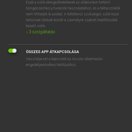
Ezek a sütik elengedhetetlenek az oldalunkon történő
böngészéshez,a funkciók használatához, és a felhasználók
nem tilthatják le azokat. A feltétlenül szükséges sütik közé
Lázár A. Péter, Varga György
tartoznak többek között a személyre szabott beállításokat
MAGYAR−ANGOL EGYETEMES NAGYSZÓTÁR
kezelő sütik.
↓
3
szolgáltatás
Kapcsolódó anyagok
szállítmányoz
ÖSSZES APP ÁTKAPCSOLÁSA
szállítmányozás
Használja ezt a kapcsolót az összes alkalmazás
szállítmányozási
engedélyezéséhez/letiltásához.
szállítmányozó
szállító
szállítóeszköz
szállítóhajó
szállítóhelikopter
szállítójármű