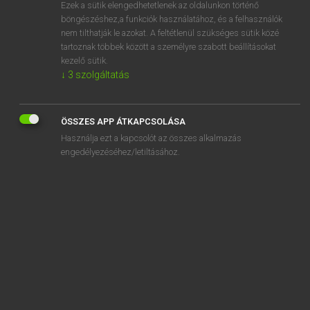
Ezek a sütik elengedhetetlenek az oldalunkon történő
böngészéshez,a funkciók használatához, és a felhasználók
nem tilthatják le azokat. A feltétlenül szükséges sütik közé
Lázár A. Péter, Varga György
tartoznak többek között a személyre szabott beállításokat
MAGYAR−ANGOL EGYETEMES NAGYSZÓTÁR
kezelő sütik.
↓
3
szolgáltatás
Kapcsolódó anyagok
szalagsebesség
ÖSSZES APP ÁTKAPCSOLÁSA
szalagszakadás
Használja ezt a kapcsolót az összes alkalmazás
szalagtovábbítás
engedélyezéséhez/letiltásához.
szalagvaspánt
szalagvég
szalajt
szalakóta
szál alakú
szalalkáli