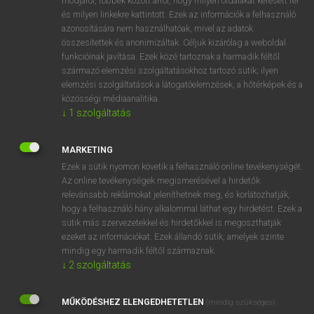
módjáról, többek között arról, hogy milyen oldalakat keresett fel
és milyen linkekre kattintott. Ezek az információk a felhasználó
VAN ELŐFIZETÉSED?
azonosítására nem használhatóak, mivel az adatok
összesítettek és anonimizáltak. Céljuk kizárólag a weboldal
Van előfizetésem a teljes szócikk megtekintéséhez.
funkcióinak javítása. Ezek közé tartoznak a harmadik féltől
származó elemzési szolgáltatásokhoz tartozó sütik; ilyen
BELÉPÉS
elemzési szolgáltatások a látogatóelemzések, a hőtérképek és a
közösségi médiaanalitika.
↓
1
szolgáltatás
MARKETING
Ezek a sütik nyomon követik a felhasználó online tevékenységét.
Az online tevékenységek megismerésével a hirdetők
NINCS ELŐFIZETÉSED?
relevánsabb reklámokat jeleníthetnek meg, és korlátozhatják,
Nincs regisztrációm és előfizetésem. A szótár 2 órás,
hogy a felhasználó hány alkalommal láthat egy hirdetést. Ezek a
díjmentes próbaverziójának elindításához regisztrálok és
sütik más szervezetekkel és hirdetőkkel is megoszthatják
belépek
.
ezeket az információkat. Ezek állandó sütik, amelyek szinte
mindig egy harmadik féltől származnak.
↓
2
szolgáltatás
REGISZTRÁCIÓ
MŰKÖDÉSHEZ ELENGEDHETETLEN
(mindig szükséges)