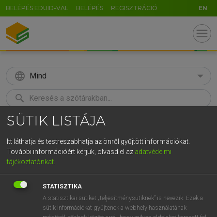
BELÉPÉS EDUID-VAL
BELÉPÉS
REGISZTRÁCIÓ
EN
menu
language
Mind
search
SÜTIK LISTÁJA
GR
KERESÉS
5
6
7
8
9
ö
ü
ó
Itt láthatja és testreszabhatja az önről gyűjtött információkat.
További információért kérjük, olvasd el az
adatvédelmi
r
t
z
u
i
o
p
ő
ú
LÁZÁR A. PÉTER, VARGA GYÖRGY
tájékoztatónkat
.
Magyar−angol egyetemes nagyszótár
g
h
j
k
l
é
á
ű
Ω
STATISZTIKA
v
b
n
m
,
.
-
AltGr
A statisztikai sütiket „teljesítménysütiknek” is nevezik. Ezek a
sütik információkat gyűjtenek a webhely használatának