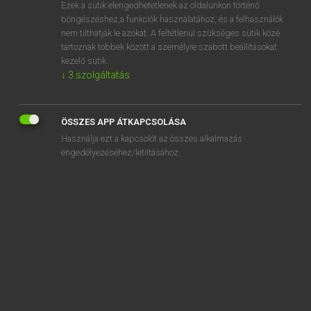
Ezek a sütik elengedhetetlenek az oldalunkon történő
böngészéshez,a funkciók használatához, és a felhasználók
nem tilthatják le azokat. A feltétlenül szükséges sütik közé
Lázár A. Péter, Varga György
tartoznak többek között a személyre szabott beállításokat
MAGYAR−ANGOL EGYETEMES NAGYSZÓTÁR
kezelő sütik.
↓
3
szolgáltatás
Kapcsolódó anyagok
súlyosan
ÖSSZES APP ÁTKAPCSOLÁSA
súlyosbít
Használja ezt a kapcsolót az összes alkalmazás
súlyosbítás
engedélyezéséhez/letiltásához.
súlyosbító
súlyosbodás
súlyosbodik
súlyosbodó
súlyosság
súlyoz