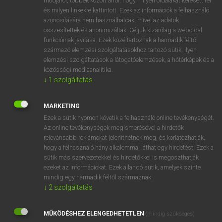
módjáról, többek között arról, hogy milyen oldalakat keresett fel
és milyen linkekre kattintott. Ezek az információk a felhasználó
VAN ELŐFIZETÉSED?
azonosítására nem használhatóak, mivel az adatok
összesítettek és anonimizáltak. Céljuk kizárólag a weboldal
Van előfizetésem a teljes szócikk megtekintéséhez.
funkcióinak javítása. Ezek közé tartoznak a harmadik féltől
származó elemzési szolgáltatásokhoz tartozó sütik; ilyen
BELÉPÉS
elemzési szolgáltatások a látogatóelemzések, a hőtérképek és a
közösségi médiaanalitika.
↓
1
szolgáltatás
MARKETING
Ezek a sütik nyomon követik a felhasználó online tevékenységét.
Az online tevékenységek megismerésével a hirdetők
NINCS ELŐFIZETÉSED?
relevánsabb reklámokat jeleníthetnek meg, és korlátozhatják,
Nincs regisztrációm és előfizetésem. A szótár 2 órás,
hogy a felhasználó hány alkalommal láthat egy hirdetést. Ezek a
díjmentes próbaverziójának elindításához regisztrálok és
sütik más szervezetekkel és hirdetőkkel is megoszthatják
belépek
.
ezeket az információkat. Ezek állandó sütik, amelyek szinte
mindig egy harmadik féltől származnak.
↓
2
szolgáltatás
REGISZTRÁCIÓ
MŰKÖDÉSHEZ ELENGEDHETETLEN
(mindig szükséges)