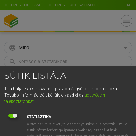
BELÉPÉS EDUID-VAL
BELÉPÉS
REGISZTRÁCIÓ
EN
menu
language
Mind
search
SÜTIK LISTÁJA
GR
KERESÉS
5
6
7
8
9
ö
ü
ó
Itt láthatja és testreszabhatja az önről gyűjtött információkat.
További információért kérjük, olvasd el az
adatvédelmi
r
t
z
u
i
o
p
ő
ú
LÁZÁR A. PÉTER, VARGA GYÖRGY
tájékoztatónkat
.
Magyar−angol egyetemes nagyszótár
g
h
j
k
l
é
á
ű
Ω
STATISZTIKA
v
b
n
m
,
.
-
AltGr
A statisztikai sütiket „teljesítménysütiknek” is nevezik. Ezek a
sütik információkat gyűjtenek a webhely használatának