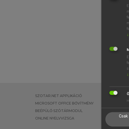
E
m
f
m
f
↓
M
E
f
s
↓
Ö
SZOTAR.NET APPLIKÁCIÓ
EGYÉNI FEL
H
MICROSOFT OFFICE BŐVÍTMÉNY
TANULÓKNA
BEÉPÜLŐ SZÓTÁRMODUL
OKTATÁSI I
Csak 
ONLINE NYELVVIZSGA
VÁLLALATI 