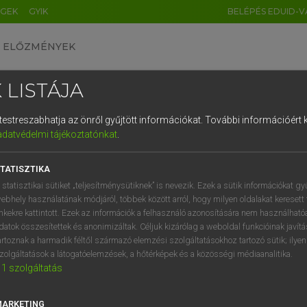
ÉGEK
GYIK
BELÉPÉS EDUID-V
ELŐZMÉNYEK
 LISTÁJA
és testreszabhatja az önről gyűjtött információkat.
További információért k
HU
DE
CN
FR
ES
IT
NL
RU
GR
adatvédelmi tájékoztatónkat
.
 A. PÉTER, VARGA GYÖRGY
1
2
3
4
5
6
7
8
9
yar−angol egyetemes nagyszótár
TATISZTIKA
q
w
e
r
t
z
u
i
 statisztikai sütiket „teljesítménysütiknek” is nevezik. Ezek a sütik információkat gy
ebhely használatának módjáról, többek között arról, hogy milyen oldalakat keresett 
a
s
d
f
g
h
j
k
l
é
inkekre kattintott. Ezek az információk a felhasználó azonosítására nem használható
datok összesítettek és anonimizáltak. Céljuk kizárólag a weboldal funkcióinak javít
í
y
x
c
v
b
n
m
,
.
artoznak a harmadik féltől származó elemzési szolgáltatásokhoz tartozó sütik; ilye
zolgáltatások a látogatóelemzések, a hőtérképek és a közösségi médiaanalitika.
VAN ELŐFIZETÉSED?
NINCS ELŐFIZETÉSED
1
szolgáltatás
előfizetésem a teljes szócikk
Nincs regisztrációm és előfiz
megtekintéséhez.
A szótár 2 órás, díjmente
MARKETING