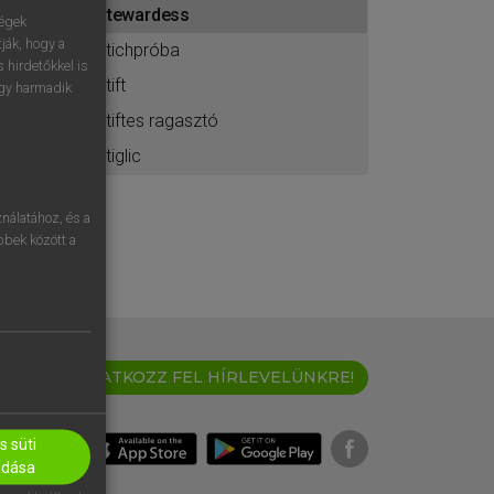
stewardess
ához
ségek
ják, hogy a
stichpróba
 hirdetőkkel is
stift
egy harmadik
stiftes ragasztó
stiglic
nálatához, és a
öbbek között a
IRATKOZZ FEL HÍRLEVELÜNKRE!
 süti
adása