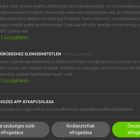
próbaverziójának elindítás
zek a sütik nyomon követik a felhasználó online tevékenységét. Az online tevékeny
BELÉPÉS
regisztrálok és
belépek
.
egismerésével a hirdetők relevánsabb reklámokat jeleníthetnek meg, és korlátozhat
elhasználó hány alkalommal láthat egy hirdetést. Ezek a sütik más szervezetekkel és
egoszthatják ezeket az információkat. Ezek állandó sütik, amelyek szinte mindig 
REGISZTRÁCIÓ
éltől származnak.
2
szolgáltatás
ŰKÖDÉSHEZ ELENGEDHETETLEN
(mindig szükséges)
zek a sütik elengedhetetlenek az oldalunkon történő böngészéshez,a funkciók hasz
elhasználók nem tilthatják le azokat. A feltétlenül szükséges sütik közé tartoznak t
zemélyre szabott beállításokat kezelő sütik.
3
szolgáltatás
SSZES APP ÁTKAPCSOLÁSA
HASZNÁLÓKNAK
SÚGÓ
asználja ezt a kapcsolót az összes alkalmazás engedélyezéséhez/letiltásához.
K
RÓLUNK
NTÉZMÉNYEKNEK
ELÉRHETŐSÉG
a szükséges sütik
Kiválasztottak
Összes
MEGOLDÁSOK
SÜTI BEÁLLÍTÁSOK
elfogadása
elfogadása
elfog