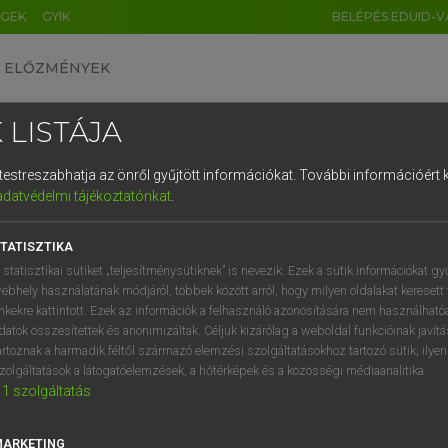
ÉGEK
GYIK
BELÉPÉS EDUID-V
ELŐZMÉNYEK
 LISTÁJA
és testreszabhatja az önről gyűjtött információkat.
További információért k
HU
DE
CN
FR
ES
IT
NL
RU
GR
adatvédelmi tájékoztatónkat
.
 A. PÉTER, VARGA GYÖRGY
1
2
3
4
5
6
7
8
9
yar−angol egyetemes nagyszótár
TATISZTIKA
q
w
e
r
t
z
u
i
 statisztikai sütiket „teljesítménysütiknek” is nevezik. Ezek a sütik információkat gy
ebhely használatának módjáról, többek között arról, hogy milyen oldalakat keresett 
a
s
d
f
g
h
j
k
l
é
inkekre kattintott. Ezek az információk a felhasználó azonosítására nem használható
datok összesítettek és anonimizáltak. Céljuk kizárólag a weboldal funkcióinak javít
í
y
x
c
v
b
n
m
,
.
artoznak a harmadik féltől származó elemzési szolgáltatásokhoz tartozó sütik; ilye
zolgáltatások a látogatóelemzések, a hőtérképek és a közösségi médiaanalitika.
VAN ELŐFIZETÉSED?
NINCS ELŐFIZETÉSED
1
szolgáltatás
előfizetésem a teljes szócikk
Nincs regisztrációm és előfiz
megtekintéséhez.
A szótár 2 órás, díjmente
MARKETING