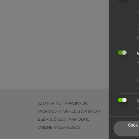
E
m
f
m
f
↓
M
E
f
s
↓
Ö
SZOTAR.NET APPLIKÁCIÓ
EGYÉNI FEL
H
MICROSOFT OFFICE BŐVÍTMÉNY
TANULÓKNA
BEÉPÜLŐ SZÓTÁRMODUL
OKTATÁSI I
Csak 
ONLINE NYELVVIZSGA
VÁLLALATI 