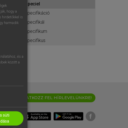
speciel
ához
ségek
ják, hogy a
specifikáció
 hirdetőkkel is
specifikál
egy harmadik
specifikum
specifikus
nálatához, és a
öbbek között a
IRATKOZZ FEL HÍRLEVELÜNKRE!
 süti
adása