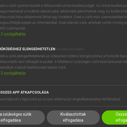
próbaverziójának elindítás
zek a sütik nyomon követik a felhasználó online tevékenységét. Az online tevékeny
BELÉPÉS
regisztrálok és
belépek
.
egismerésével a hirdetők relevánsabb reklámokat jeleníthetnek meg, és korlátozhat
elhasználó hány alkalommal láthat egy hirdetést. Ezek a sütik más szervezetekkel és
egoszthatják ezeket az információkat. Ezek állandó sütik, amelyek szinte mindig 
REGISZTRÁCIÓ
éltől származnak.
2
szolgáltatás
ŰKÖDÉSHEZ ELENGEDHETETLEN
(mindig szükséges)
zek a sütik elengedhetetlenek az oldalunkon történő böngészéshez,a funkciók hasz
elhasználók nem tilthatják le azokat. A feltétlenül szükséges sütik közé tartoznak t
zemélyre szabott beállításokat kezelő sütik.
3
szolgáltatás
SSZES APP ÁTKAPCSOLÁSA
HASZNÁLÓKNAK
SÚGÓ
asználja ezt a kapcsolót az összes alkalmazás engedélyezéséhez/letiltásához.
K
RÓLUNK
NTÉZMÉNYEKNEK
ELÉRHETŐSÉG
a szükséges sütik
Kiválasztottak
Összes
MEGOLDÁSOK
SÜTI BEÁLLÍTÁSOK
elfogadása
elfogadása
elfog