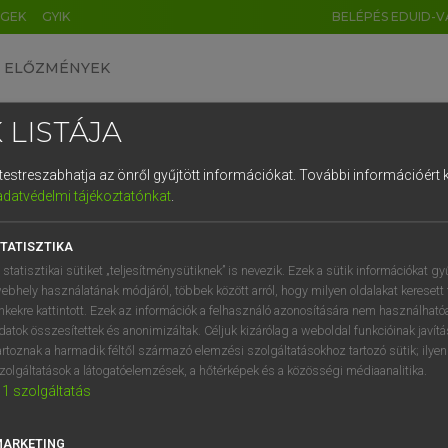
ÉGEK
GYIK
BELÉPÉS EDUID-V
ELŐZMÉNYEK
 LISTÁJA
és testreszabhatja az önről gyűjtött információkat.
További információért k
HU
DE
CN
FR
ES
IT
NL
RU
GR
adatvédelmi tájékoztatónkat
.
 A. PÉTER, VARGA GYÖRGY
1
2
3
4
5
6
7
8
9
yar−angol egyetemes nagyszótár
TATISZTIKA
q
w
e
r
t
z
u
i
 statisztikai sütiket „teljesítménysütiknek” is nevezik. Ezek a sütik információkat gy
ebhely használatának módjáról, többek között arról, hogy milyen oldalakat keresett 
a
s
d
f
g
h
j
k
l
é
inkekre kattintott. Ezek az információk a felhasználó azonosítására nem használható
datok összesítettek és anonimizáltak. Céljuk kizárólag a weboldal funkcióinak javít
í
y
x
c
v
b
n
m
,
.
artoznak a harmadik féltől származó elemzési szolgáltatásokhoz tartozó sütik; ilye
zolgáltatások a látogatóelemzések, a hőtérképek és a közösségi médiaanalitika.
VAN ELŐFIZETÉSED?
NINCS ELŐFIZETÉSED
1
szolgáltatás
előfizetésem a teljes szócikk
Nincs regisztrációm és előfiz
megtekintéséhez.
A szótár 2 órás, díjmente
MARKETING