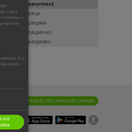
spanyolviasz
ához
ségek
ják, hogy a
spárga
 hirdetőkkel is
spárgakel
egy harmadik
spárgaleves
spárgatalpú
nálatához, és a
öbbek között a
IRATKOZZ FEL HÍRLEVELÜNKRE!
 süti
adása