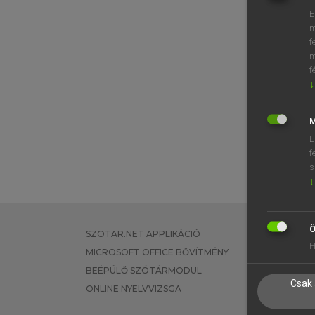
E
m
f
m
f
↓
M
E
f
s
↓
Ö
SZOTAR.NET APPLIKÁCIÓ
EGYÉNI FEL
H
MICROSOFT OFFICE BŐVÍTMÉNY
TANULÓKNA
BEÉPÜLŐ SZÓTÁRMODUL
OKTATÁSI I
Csak 
ONLINE NYELVVIZSGA
VÁLLALATI 