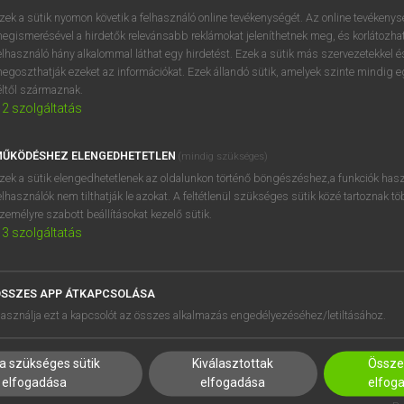
próbaverziójának elindítás
zek a sütik nyomon követik a felhasználó online tevékenységét. Az online tevékeny
BELÉPÉS
regisztrálok és
belépek
.
egismerésével a hirdetők relevánsabb reklámokat jeleníthetnek meg, és korlátozhat
elhasználó hány alkalommal láthat egy hirdetést. Ezek a sütik más szervezetekkel és
egoszthatják ezeket az információkat. Ezek állandó sütik, amelyek szinte mindig 
REGISZTRÁCIÓ
éltől származnak.
2
szolgáltatás
ŰKÖDÉSHEZ ELENGEDHETETLEN
(mindig szükséges)
zek a sütik elengedhetetlenek az oldalunkon történő böngészéshez,a funkciók hasz
elhasználók nem tilthatják le azokat. A feltétlenül szükséges sütik közé tartoznak t
zemélyre szabott beállításokat kezelő sütik.
3
szolgáltatás
SSZES APP ÁTKAPCSOLÁSA
HASZNÁLÓKNAK
SÚGÓ
asználja ezt a kapcsolót az összes alkalmazás engedélyezéséhez/letiltásához.
K
RÓLUNK
NTÉZMÉNYEKNEK
ELÉRHETŐSÉG
a szükséges sütik
Kiválasztottak
Összes
MEGOLDÁSOK
SÜTI BEÁLLÍTÁSOK
elfogadása
elfogadása
elfog