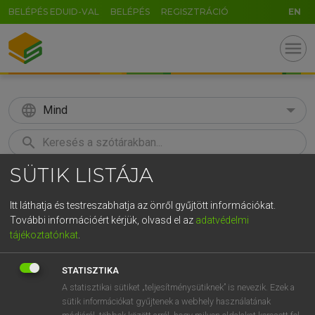
BELÉPÉS EDUID-VAL
BELÉPÉS
REGISZTRÁCIÓ
EN
menu
language
Mind
search
SÜTIK LISTÁJA
GR
KERESÉS
5
6
7
8
9
ö
ü
ó
Itt láthatja és testreszabhatja az önről gyűjtött információkat.
További információért kérjük, olvasd el az
adatvédelmi
r
t
z
u
i
o
p
ő
ú
LÁZÁR A. PÉTER, VARGA GYÖRGY
tájékoztatónkat
.
Magyar−angol egyetemes nagyszótár
g
h
j
k
l
é
á
ű
Ω
STATISZTIKA
v
b
n
m
,
.
-
AltGr
A statisztikai sütiket „teljesítménysütiknek” is nevezik. Ezek a
sütik információkat gyűjtenek a webhely használatának