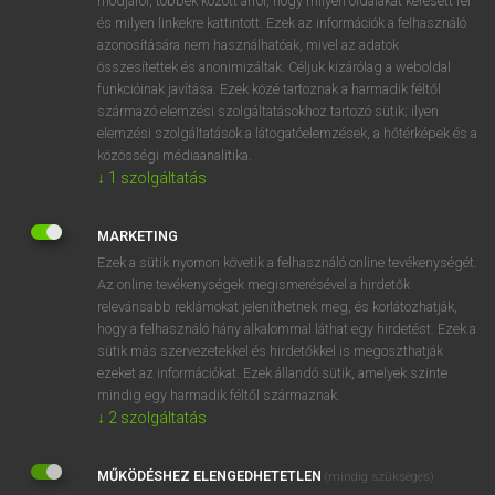
módjáról, többek között arról, hogy milyen oldalakat keresett fel
és milyen linkekre kattintott. Ezek az információk a felhasználó
VAN ELŐFIZETÉSED?
azonosítására nem használhatóak, mivel az adatok
összesítettek és anonimizáltak. Céljuk kizárólag a weboldal
Van előfizetésem a teljes szócikk megtekintéséhez.
funkcióinak javítása. Ezek közé tartoznak a harmadik féltől
származó elemzési szolgáltatásokhoz tartozó sütik; ilyen
BELÉPÉS
elemzési szolgáltatások a látogatóelemzések, a hőtérképek és a
közösségi médiaanalitika.
↓
1
szolgáltatás
MARKETING
Ezek a sütik nyomon követik a felhasználó online tevékenységét.
Az online tevékenységek megismerésével a hirdetők
NINCS ELŐFIZETÉSED?
relevánsabb reklámokat jeleníthetnek meg, és korlátozhatják,
Nincs regisztrációm és előfizetésem. A szótár 2 órás,
hogy a felhasználó hány alkalommal láthat egy hirdetést. Ezek a
díjmentes próbaverziójának elindításához regisztrálok és
sütik más szervezetekkel és hirdetőkkel is megoszthatják
belépek
.
ezeket az információkat. Ezek állandó sütik, amelyek szinte
mindig egy harmadik féltől származnak.
↓
2
szolgáltatás
REGISZTRÁCIÓ
MŰKÖDÉSHEZ ELENGEDHETETLEN
(mindig szükséges)