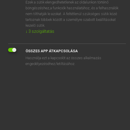
Ezek a sütik elengedhetetlenek az oldalunkon történő
böngészéshez,a funkciók használatához, és a felhasználók
nem tilthatják le azokat. A feltétlenül szükséges sütik közé
Lázár A. Péter, Varga György
tartoznak többek között a személyre szabott beállításokat
MAGYAR−ANGOL EGYETEMES NAGYSZÓTÁR
kezelő sütik.
↓
3
szolgáltatás
Kapcsolódó anyagok
semmitmondó
ÖSSZES APP ÁTKAPCSOLÁSA
semmítő ítélet
Használja ezt a kapcsolót az összes alkalmazás
semmítőszék
engedélyezéséhez/letiltásához.
semmittevés
semmittevő
senki
senki földje
senkiházi
senyved