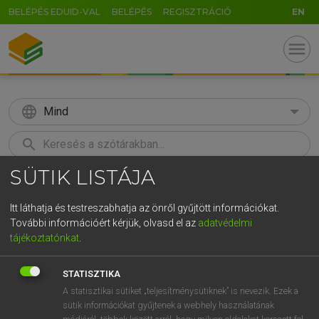
BELÉPÉS EDUID-VAL
BELÉPÉS
REGISZTRÁCIÓ
EN
menu
language
Mind
search
SÜTIK LISTÁJA
GR
KERESÉS
5
6
7
8
9
ö
ü
ó
Itt láthatja és testreszabhatja az önről gyűjtött információkat.
További információért kérjük, olvasd el az
adatvédelmi
r
t
z
u
i
o
p
ő
ú
LÁZÁR A. PÉTER, VARGA GYÖRGY
tájékoztatónkat
.
Magyar−angol egyetemes nagyszótár
g
h
j
k
l
é
á
ű
Ω
STATISZTIKA
v
b
n
m
,
.
-
AltGr
A statisztikai sütiket „teljesítménysütiknek” is nevezik. Ezek a
sütik információkat gyűjtenek a webhely használatának