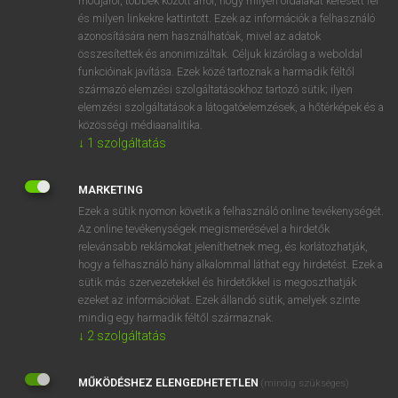
módjáról, többek között arról, hogy milyen oldalakat keresett fel
és milyen linkekre kattintott. Ezek az információk a felhasználó
VAN ELŐFIZETÉSED?
azonosítására nem használhatóak, mivel az adatok
összesítettek és anonimizáltak. Céljuk kizárólag a weboldal
Van előfizetésem a teljes szócikk megtekintéséhez.
funkcióinak javítása. Ezek közé tartoznak a harmadik féltől
származó elemzési szolgáltatásokhoz tartozó sütik; ilyen
BELÉPÉS
elemzési szolgáltatások a látogatóelemzések, a hőtérképek és a
közösségi médiaanalitika.
↓
1
szolgáltatás
MARKETING
Ezek a sütik nyomon követik a felhasználó online tevékenységét.
Az online tevékenységek megismerésével a hirdetők
NINCS ELŐFIZETÉSED?
relevánsabb reklámokat jeleníthetnek meg, és korlátozhatják,
Nincs regisztrációm és előfizetésem. A szótár 2 órás,
hogy a felhasználó hány alkalommal láthat egy hirdetést. Ezek a
díjmentes próbaverziójának elindításához regisztrálok és
sütik más szervezetekkel és hirdetőkkel is megoszthatják
belépek
.
ezeket az információkat. Ezek állandó sütik, amelyek szinte
mindig egy harmadik féltől származnak.
↓
2
szolgáltatás
REGISZTRÁCIÓ
MŰKÖDÉSHEZ ELENGEDHETETLEN
(mindig szükséges)