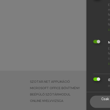
E
m
f
m
f
↓
M
E
f
s
↓
Ö
SZOTAR.NET APPLIKÁCIÓ
EGYÉNI FEL
H
MICROSOFT OFFICE BŐVÍTMÉNY
TANULÓKNA
BEÉPÜLŐ SZÓTÁRMODUL
OKTATÁSI I
Csak 
ONLINE NYELVVIZSGA
VÁLLALATI 