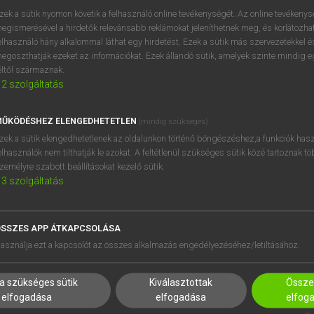
próbaverziójának elindítás
zek a sütik nyomon követik a felhasználó online tevékenységét. Az online tevékeny
BELÉPÉS
regisztrálok és
belépek
.
egismerésével a hirdetők relevánsabb reklámokat jeleníthetnek meg, és korlátozhat
elhasználó hány alkalommal láthat egy hirdetést. Ezek a sütik más szervezetekkel és
egoszthatják ezeket az információkat. Ezek állandó sütik, amelyek szinte mindig 
REGISZTRÁCIÓ
éltől származnak.
2
szolgáltatás
ŰKÖDÉSHEZ ELENGEDHETETLEN
(mindig szükséges)
zek a sütik elengedhetetlenek az oldalunkon történő böngészéshez,a funkciók hasz
elhasználók nem tilthatják le azokat. A feltétlenül szükséges sütik közé tartoznak t
zemélyre szabott beállításokat kezelő sütik.
3
szolgáltatás
SSZES APP ÁTKAPCSOLÁSA
HASZNÁLÓKNAK
SÚGÓ
asználja ezt a kapcsolót az összes alkalmazás engedélyezéséhez/letiltásához.
K
RÓLUNK
NTÉZMÉNYEKNEK
ELÉRHETŐSÉG
a szükséges sütik
Kiválasztottak
Összes
MEGOLDÁSOK
SÜTI BEÁLLÍTÁSOK
elfogadása
elfogadása
elfog