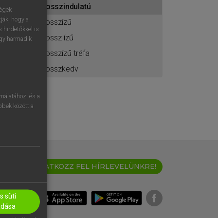
rosszindulatú
ához
ségek
ják, hogy a
rosszízű
 hirdetőkkel is
rossz ízű
egy harmadik
rosszízű tréfa
rosszkedv
nálatához, és a
öbbek között a
IRATKOZZ FEL HÍRLEVELÜNKRE!
 süti
adása