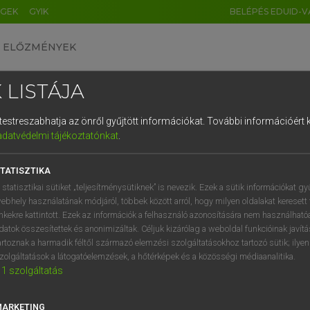
ÉGEK
GYIK
BELÉPÉS EDUID-V
ELŐZMÉNYEK
 LISTÁJA
és testreszabhatja az önről gyűjtött információkat.
További információért k
HU
DE
CN
FR
ES
IT
NL
RU
GR
adatvédelmi tájékoztatónkat
.
 A. PÉTER, VARGA GYÖRGY
1
2
3
4
5
6
7
8
9
yar−angol egyetemes nagyszótár
TATISZTIKA
q
w
e
r
t
z
u
i
 statisztikai sütiket „teljesítménysütiknek” is nevezik. Ezek a sütik információkat gy
ebhely használatának módjáról, többek között arról, hogy milyen oldalakat keresett 
a
s
d
f
g
h
j
k
l
é
inkekre kattintott. Ezek az információk a felhasználó azonosítására nem használható
datok összesítettek és anonimizáltak. Céljuk kizárólag a weboldal funkcióinak javít
í
y
x
c
v
b
n
m
,
.
artoznak a harmadik féltől származó elemzési szolgáltatásokhoz tartozó sütik; ilye
zolgáltatások a látogatóelemzések, a hőtérképek és a közösségi médiaanalitika.
VAN ELŐFIZETÉSED?
NINCS ELŐFIZETÉSED
1
szolgáltatás
előfizetésem a teljes szócikk
Nincs regisztrációm és előfiz
megtekintéséhez.
A szótár 2 órás, díjmente
MARKETING