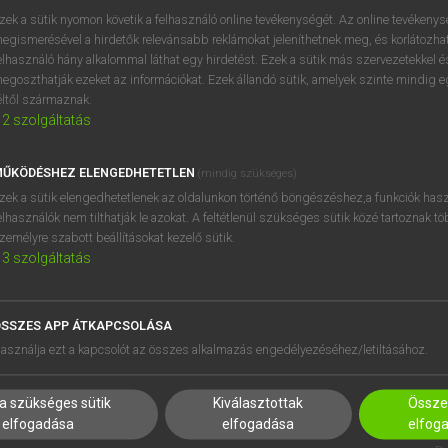
próbaverziójának elindítás
zek a sütik nyomon követik a felhasználó online tevékenységét. Az online tevékeny
BELÉPÉS
regisztrálok és
belépek
.
egismerésével a hirdetők relevánsabb reklámokat jeleníthetnek meg, és korlátozhat
elhasználó hány alkalommal láthat egy hirdetést. Ezek a sütik más szervezetekkel és
egoszthatják ezeket az információkat. Ezek állandó sütik, amelyek szinte mindig 
REGISZTRÁCIÓ
éltől származnak.
2
szolgáltatás
ŰKÖDÉSHEZ ELENGEDHETETLEN
(mindig szükséges)
zek a sütik elengedhetetlenek az oldalunkon történő böngészéshez,a funkciók hasz
elhasználók nem tilthatják le azokat. A feltétlenül szükséges sütik közé tartoznak t
zemélyre szabott beállításokat kezelő sütik.
3
szolgáltatás
SSZES APP ÁTKAPCSOLÁSA
HASZNÁLÓKNAK
SÚGÓ
asználja ezt a kapcsolót az összes alkalmazás engedélyezéséhez/letiltásához.
K
RÓLUNK
NTÉZMÉNYEKNEK
ELÉRHETŐSÉG
a szükséges sütik
Kiválasztottak
Összes
MEGOLDÁSOK
SÜTI BEÁLLÍTÁSOK
elfogadása
elfogadása
elfog