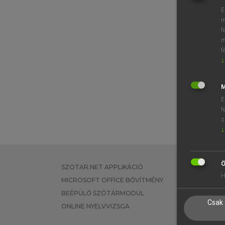
E
m
f
m
f
↓
M
E
f
s
↓
Ö
SZOTAR.NET APPLIKÁCIÓ
EGYÉNI FEL
H
MICROSOFT OFFICE BŐVÍTMÉNY
TANULÓKNA
BEÉPÜLŐ SZÓTÁRMODUL
OKTATÁSI I
Csak 
ONLINE NYELVVIZSGA
VÁLLALATI 