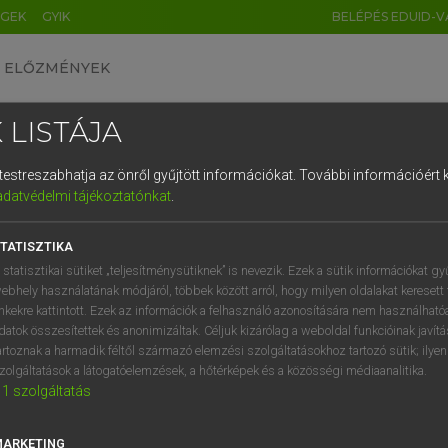
ÉGEK
GYIK
BELÉPÉS EDUID-V
ELŐZMÉNYEK
 LISTÁJA
és testreszabhatja az önről gyűjtött információkat.
További információért k
HU
DE
CN
FR
ES
IT
NL
RU
GR
adatvédelmi tájékoztatónkat
.
 A. PÉTER, VARGA GYÖRGY
1
2
3
4
5
6
7
8
9
yar−angol egyetemes nagyszótár
TATISZTIKA
q
w
e
r
t
z
u
i
 statisztikai sütiket „teljesítménysütiknek” is nevezik. Ezek a sütik információkat gy
ebhely használatának módjáról, többek között arról, hogy milyen oldalakat keresett 
a
s
d
f
g
h
j
k
l
é
inkekre kattintott. Ezek az információk a felhasználó azonosítására nem használható
datok összesítettek és anonimizáltak. Céljuk kizárólag a weboldal funkcióinak javít
í
y
x
c
v
b
n
m
,
.
artoznak a harmadik féltől származó elemzési szolgáltatásokhoz tartozó sütik; ilye
zolgáltatások a látogatóelemzések, a hőtérképek és a közösségi médiaanalitika.
VAN ELŐFIZETÉSED?
NINCS ELŐFIZETÉSED
1
szolgáltatás
előfizetésem a teljes szócikk
Nincs regisztrációm és előfiz
megtekintéséhez.
A szótár 2 órás, díjmente
MARKETING