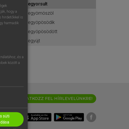
begyorsult
ához
ségek
ják, hogy a
begyömöszöl
 hirdetőkkel is
begyöpösödik
egy harmadik
begyöpösödött
begyújt
nálatához, és a
öbbek között a
IRATKOZZ FEL HÍRLEVELÜNKRE!
 süti
adása