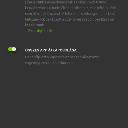
Ezek a sütik elengedhetetlenek az oldalunkon történő
böngészéshez,a funkciók használatához, és a felhasználók
nem tilthatják le azokat. A feltétlenül szükséges sütik közé
Lázár A. Péter, Varga György
tartoznak többek között a személyre szabott beállításokat
MAGYAR−ANGOL EGYETEMES NAGYSZÓTÁR
kezelő sütik.
↓
3
szolgáltatás
Kapcsolódó anyagok
rémlátó
ÖSSZES APP ÁTKAPCSOLÁSA
rémlátomás
Használja ezt a kapcsolót az összes alkalmazás
rémlik
engedélyezéséhez/letiltásához.
rémnap
rémregény
rémség
rémséges
rémtett
rémtörténet