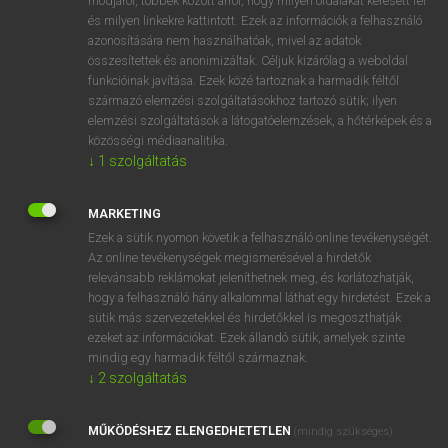
módjáról, többek között arról, hogy milyen oldalakat keresett fel
és milyen linkekre kattintott. Ezek az információk a felhasználó
VAN ELŐFIZETÉSED?
azonosítására nem használhatóak, mivel az adatok
összesítettek és anonimizáltak. Céljuk kizárólag a weboldal
Van előfizetésem a teljes szócikk megtekintéséhez.
funkcióinak javítása. Ezek közé tartoznak a harmadik féltől
származó elemzési szolgáltatásokhoz tartozó sütik; ilyen
BELÉPÉS
elemzési szolgáltatások a látogatóelemzések, a hőtérképek és a
közösségi médiaanalitika.
↓
1
szolgáltatás
MARKETING
Ezek a sütik nyomon követik a felhasználó online tevékenységét.
Az online tevékenységek megismerésével a hirdetők
NINCS ELŐFIZETÉSED?
relevánsabb reklámokat jeleníthetnek meg, és korlátozhatják,
Nincs regisztrációm és előfizetésem. A szótár 2 órás,
hogy a felhasználó hány alkalommal láthat egy hirdetést. Ezek a
díjmentes próbaverziójának elindításához regisztrálok és
sütik más szervezetekkel és hirdetőkkel is megoszthatják
belépek
.
ezeket az információkat. Ezek állandó sütik, amelyek szinte
mindig egy harmadik féltől származnak.
↓
2
szolgáltatás
REGISZTRÁCIÓ
MŰKÖDÉSHEZ ELENGEDHETETLEN
(mindig szükséges)