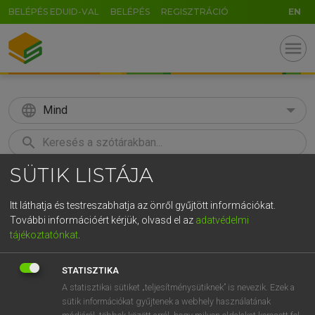
BELÉPÉS EDUID-VAL
BELÉPÉS
REGISZTRÁCIÓ
EN
menu
language
Mind
search
SÜTIK LISTÁJA
GR
KERESÉS
5
6
7
8
9
ö
ü
ó
Itt láthatja és testreszabhatja az önről gyűjtött információkat.
További információért kérjük, olvasd el az
adatvédelmi
r
t
z
u
i
o
p
ő
ú
LÁZÁR A. PÉTER, VARGA GYÖRGY
tájékoztatónkat
.
Magyar−angol egyetemes nagyszótár
g
h
j
k
l
é
á
ű
Ω
STATISZTIKA
v
b
n
m
,
.
-
AltGr
A statisztikai sütiket „teljesítménysütiknek” is nevezik. Ezek a
sütik információkat gyűjtenek a webhely használatának