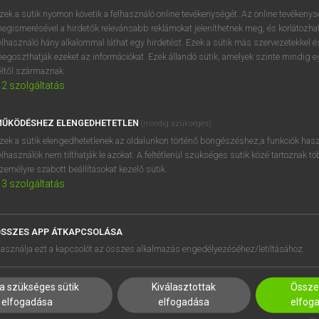
próbaverziójának elindítás
zek a sütik nyomon követik a felhasználó online tevékenységét. Az online tevékeny
BELÉPÉS
regisztrálok és
belépek
.
egismerésével a hirdetők relevánsabb reklámokat jeleníthetnek meg, és korlátozhat
elhasználó hány alkalommal láthat egy hirdetést. Ezek a sütik más szervezetekkel és
egoszthatják ezeket az információkat. Ezek állandó sütik, amelyek szinte mindig 
REGISZTRÁCIÓ
éltől származnak.
2
szolgáltatás
ŰKÖDÉSHEZ ELENGEDHETETLEN
(mindig szükséges)
zek a sütik elengedhetetlenek az oldalunkon történő böngészéshez,a funkciók hasz
elhasználók nem tilthatják le azokat. A feltétlenül szükséges sütik közé tartoznak t
zemélyre szabott beállításokat kezelő sütik.
3
szolgáltatás
SSZES APP ÁTKAPCSOLÁSA
HASZNÁLÓKNAK
SÚGÓ
asználja ezt a kapcsolót az összes alkalmazás engedélyezéséhez/letiltásához.
K
RÓLUNK
NTÉZMÉNYEKNEK
ELÉRHETŐSÉG
a szükséges sütik
Kiválasztottak
Összes
MEGOLDÁSOK
SÜTI BEÁLLÍTÁSOK
elfogadása
elfogadása
elfog