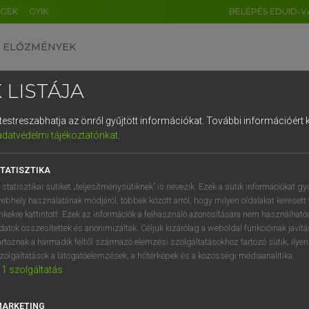
ÉGEK
GYIK
BELÉPÉS EDUID-V
ELŐZMÉNYEK
 LISTÁJA
és testreszabhatja az önről gyűjtött információkat.
További információért k
HU
DE
CN
FR
ES
IT
NL
RU
GR
adatvédelmi tájékoztatónkat
.
 A. PÉTER, VARGA GYÖRGY
1
2
3
4
5
6
7
8
9
yar−angol egyetemes nagyszótár
TATISZTIKA
q
w
e
r
t
z
u
i
 statisztikai sütiket „teljesítménysütiknek” is nevezik. Ezek a sütik információkat gy
ebhely használatának módjáról, többek között arról, hogy milyen oldalakat keresett 
a
s
d
f
g
h
j
k
l
é
inkekre kattintott. Ezek az információk a felhasználó azonosítására nem használható
datok összesítettek és anonimizáltak. Céljuk kizárólag a weboldal funkcióinak javít
í
y
x
c
v
b
n
m
,
.
artoznak a harmadik féltől származó elemzési szolgáltatásokhoz tartozó sütik; ilye
zolgáltatások a látogatóelemzések, a hőtérképek és a közösségi médiaanalitika.
VAN ELŐFIZETÉSED?
NINCS ELŐFIZETÉSED
1
szolgáltatás
előfizetésem a teljes szócikk
Nincs regisztrációm és előfiz
megtekintéséhez.
A szótár 2 órás, díjmente
MARKETING