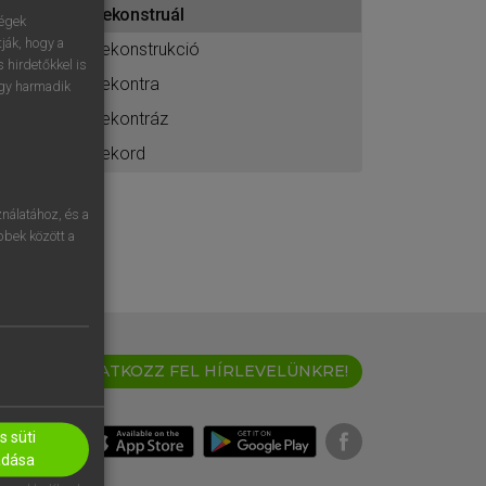
rekonstruál
ához
ségek
ják, hogy a
rekonstrukció
 hirdetőkkel is
rekontra
egy harmadik
rekontráz
rekord
nálatához, és a
öbbek között a
IRATKOZZ FEL HÍRLEVELÜNKRE!
 süti
adása