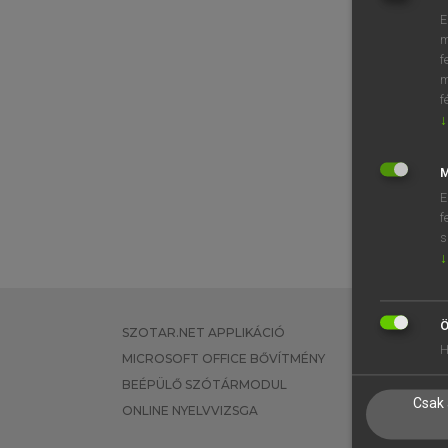
E
m
f
m
f
↓
M
E
f
s
↓
Ö
SZOTAR.NET APPLIKÁCIÓ
EGYÉNI FEL
H
MICROSOFT OFFICE BŐVÍTMÉNY
TANULÓKNA
BEÉPÜLŐ SZÓTÁRMODUL
OKTATÁSI I
Csak 
ONLINE NYELVVIZSGA
VÁLLALATI 