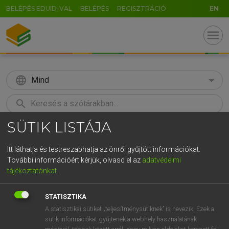
BELÉPÉS EDUID-VAL
BELÉPÉS
REGISZTRÁCIÓ
EN
menu
language
Mind
search
SÜTIK LISTÁJA
GR
KERESÉS
5
6
7
8
9
ö
ü
ó
Itt láthatja és testreszabhatja az önről gyűjtött információkat.
További információért kérjük, olvasd el az
adatvédelmi
r
t
z
u
i
o
p
ő
ú
LÁZÁR A. PÉTER, VARGA GYÖRGY
tájékoztatónkat
.
Magyar−angol egyetemes nagyszótár
g
h
j
k
l
é
á
ű
Ω
STATISZTIKA
v
b
n
m
,
.
-
AltGr
A statisztikai sütiket „teljesítménysütiknek” is nevezik. Ezek a
sütik információkat gyűjtenek a webhely használatának