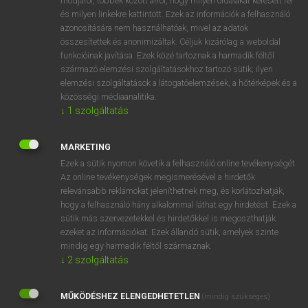
módjáról, többek között arról, hogy milyen oldalakat keresett fel
és milyen linkekre kattintott. Ezek az információk a felhasználó
VAN ELŐFIZETÉSED?
azonosítására nem használhatóak, mivel az adatok
összesítettek és anonimizáltak. Céljuk kizárólag a weboldal
Van előfizetésem a teljes szócikk megtekintéséhez.
funkcióinak javítása. Ezek közé tartoznak a harmadik féltől
származó elemzési szolgáltatásokhoz tartozó sütik; ilyen
BELÉPÉS
elemzési szolgáltatások a látogatóelemzések, a hőtérképek és a
közösségi médiaanalitika.
↓
1
szolgáltatás
MARKETING
Ezek a sütik nyomon követik a felhasználó online tevékenységét.
Az online tevékenységek megismerésével a hirdetők
NINCS ELŐFIZETÉSED?
relevánsabb reklámokat jeleníthetnek meg, és korlátozhatják,
Nincs regisztrációm és előfizetésem. A szótár 2 órás,
hogy a felhasználó hány alkalommal láthat egy hirdetést. Ezek a
díjmentes próbaverziójának elindításához regisztrálok és
sütik más szervezetekkel és hirdetőkkel is megoszthatják
belépek
.
ezeket az információkat. Ezek állandó sütik, amelyek szinte
mindig egy harmadik féltől származnak.
↓
2
szolgáltatás
REGISZTRÁCIÓ
MŰKÖDÉSHEZ ELENGEDHETETLEN
(mindig szükséges)