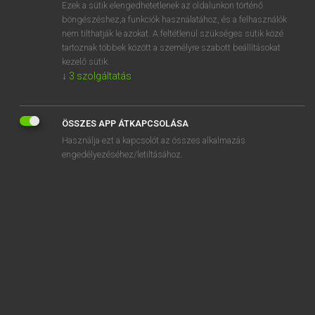
Ezek a sütik elengedhetetlenek az oldalunkon történő
böngészéshez,a funkciók használatához, és a felhasználók
nem tilthatják le azokat. A feltétlenül szükséges sütik közé
Lázár A. Péter, Varga György
tartoznak többek között a személyre szabott beállításokat
MAGYAR−ANGOL EGYETEMES NAGYSZÓTÁR
kezelő sütik.
↓
3
szolgáltatás
Kapcsolódó anyagok
befogó
ÖSSZES APP ÁTKAPCSOLÁSA
befogópofa
Használja ezt a kapcsolót az összes alkalmazás
befóliáz
engedélyezéséhez/letiltásához.
befoltoz
befolyás
befolyási övezet
befolyásol
befolyásolás
befolyásolási kísérlet