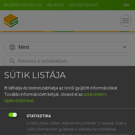
BELÉPÉS EDUID-VAL
BELÉPÉS
REGISZTRÁCIÓ
EN
menu
language
Mind
search
SÜTIK LISTÁJA
GR
KERESÉS
5
6
7
8
9
ö
ü
ó
Itt láthatja és testreszabhatja az önről gyűjtött információkat.
További információért kérjük, olvasd el az
adatvédelmi
r
t
z
u
i
o
p
ő
ú
LÁZÁR A. PÉTER, VARGA GYÖRGY
tájékoztatónkat
.
Magyar−angol egyetemes nagyszótár
g
h
j
k
l
é
á
ű
Ω
STATISZTIKA
v
b
n
m
,
.
-
AltGr
A statisztikai sütiket „teljesítménysütiknek” is nevezik. Ezek a
sütik információkat gyűjtenek a webhely használatának