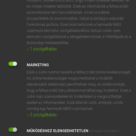
módjáról, többek között arról, hogy milyen oldalakat keresett fel
és milyen linkekre kattintott. Ezek az információk a felhasználó
VAN ELŐFIZETÉSED?
azonosítására nem használhatóak, mivel az adatok
összesítettek és anonimizáltak. Céljuk kizárólag a weboldal
Van előfizetésem a teljes szócikk megtekintéséhez.
funkcióinak javítása. Ezek közé tartoznak a harmadik féltől
származó elemzési szolgáltatásokhoz tartozó sütik; ilyen
BELÉPÉS
elemzési szolgáltatások a látogatóelemzések, a hőtérképek és a
közösségi médiaanalitika.
↓
1
szolgáltatás
MARKETING
Ezek a sütik nyomon követik a felhasználó online tevékenységét.
Az online tevékenységek megismerésével a hirdetők
NINCS ELŐFIZETÉSED?
relevánsabb reklámokat jeleníthetnek meg, és korlátozhatják,
Nincs regisztrációm és előfizetésem. A szótár 2 órás,
hogy a felhasználó hány alkalommal láthat egy hirdetést. Ezek a
díjmentes próbaverziójának elindításához regisztrálok és
sütik más szervezetekkel és hirdetőkkel is megoszthatják
belépek
.
ezeket az információkat. Ezek állandó sütik, amelyek szinte
mindig egy harmadik féltől származnak.
↓
2
szolgáltatás
REGISZTRÁCIÓ
MŰKÖDÉSHEZ ELENGEDHETETLEN
(mindig szükséges)