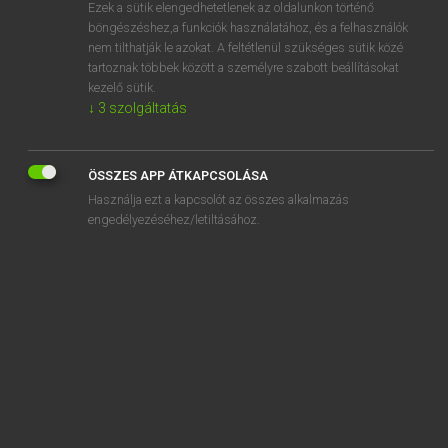
Ezek a sütik elengedhetetlenek az oldalunkon történő
böngészéshez,a funkciók használatához, és a felhasználók
nem tilthatják le azokat. A feltétlenül szükséges sütik közé
Lázár A. Péter, Varga György
tartoznak többek között a személyre szabott beállításokat
MAGYAR−ANGOL EGYETEMES NAGYSZÓTÁR
kezelő sütik.
↓
3
szolgáltatás
Kapcsolódó anyagok
rangsorol
ÖSSZES APP ÁTKAPCSOLÁSA
rangsorolás
Használja ezt a kapcsolót az összes alkalmazás
rangsorolásos
engedélyezéséhez/letiltásához.
rangú
ránő
ránt
rántás
rántott
rántotta