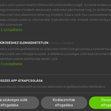
próbaverziójának elindítás
zek a sütik nyomon követik a felhasználó online tevékenységét. Az online tevékeny
BELÉPÉS
regisztrálok és
belépek
.
egismerésével a hirdetők relevánsabb reklámokat jeleníthetnek meg, és korlátozhat
elhasználó hány alkalommal láthat egy hirdetést. Ezek a sütik más szervezetekkel és
egoszthatják ezeket az információkat. Ezek állandó sütik, amelyek szinte mindig 
REGISZTRÁCIÓ
éltől származnak.
2
szolgáltatás
ŰKÖDÉSHEZ ELENGEDHETETLEN
(mindig szükséges)
zek a sütik elengedhetetlenek az oldalunkon történő böngészéshez,a funkciók hasz
elhasználók nem tilthatják le azokat. A feltétlenül szükséges sütik közé tartoznak t
zemélyre szabott beállításokat kezelő sütik.
3
szolgáltatás
SSZES APP ÁTKAPCSOLÁSA
HASZNÁLÓKNAK
SÚGÓ
asználja ezt a kapcsolót az összes alkalmazás engedélyezéséhez/letiltásához.
K
RÓLUNK
NTÉZMÉNYEKNEK
ELÉRHETŐSÉG
a szükséges sütik
Kiválasztottak
Összes
MEGOLDÁSOK
SÜTI BEÁLLÍTÁSOK
elfogadása
elfogadása
elfog