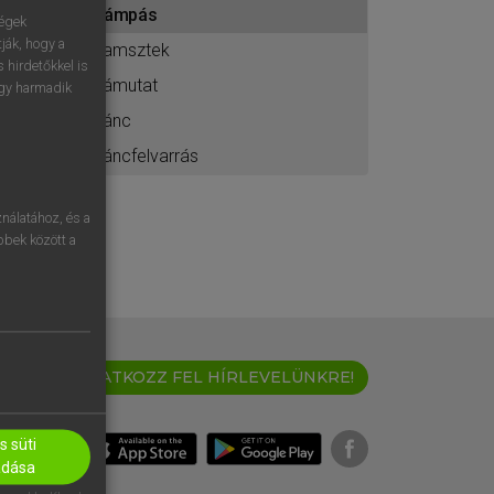
rámpás
ához
ségek
ják, hogy a
ramsztek
 hirdetőkkel is
rámutat
egy harmadik
ránc
ráncfelvarrás
nálatához, és a
öbbek között a
IRATKOZZ FEL HÍRLEVELÜNKRE!
 süti
adása