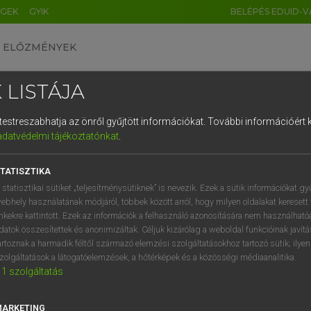
ÉGEK
GYIK
BELÉPÉS EDUID-V
ELŐZMÉNYEK
 LISTÁJA
és testreszabhatja az önről gyűjtött információkat.
További információért k
HU
DE
CN
FR
ES
IT
NL
RU
GR
adatvédelmi tájékoztatónkat
.
 A. PÉTER, VARGA GYÖRGY
1
2
3
4
5
6
7
8
9
yar−angol egyetemes nagyszótár
TATISZTIKA
q
w
e
r
t
z
u
i
 statisztikai sütiket „teljesítménysütiknek” is nevezik. Ezek a sütik információkat gy
ebhely használatának módjáról, többek között arról, hogy milyen oldalakat keresett 
a
s
d
f
g
h
j
k
l
é
inkekre kattintott. Ezek az információk a felhasználó azonosítására nem használható
datok összesítettek és anonimizáltak. Céljuk kizárólag a weboldal funkcióinak javít
í
y
x
c
v
b
n
m
,
.
artoznak a harmadik féltől származó elemzési szolgáltatásokhoz tartozó sütik; ilye
zolgáltatások a látogatóelemzések, a hőtérképek és a közösségi médiaanalitika.
VAN ELŐFIZETÉSED?
NINCS ELŐFIZETÉSED
1
szolgáltatás
előfizetésem a teljes szócikk
Nincs regisztrációm és előfiz
megtekintéséhez.
A szótár 2 órás, díjmente
MARKETING