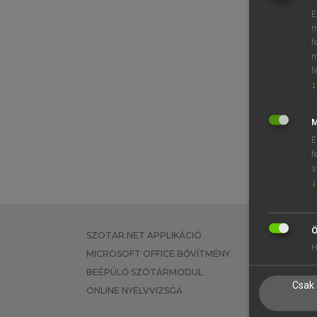
E
m
f
m
f
↓
M
E
f
s
↓
Ö
SZOTAR.NET APPLIKÁCIÓ
EGYÉNI FEL
H
MICROSOFT OFFICE BŐVÍTMÉNY
TANULÓKNA
BEÉPÜLŐ SZÓTÁRMODUL
OKTATÁSI I
Csak 
ONLINE NYELVVIZSGA
VÁLLALATI 