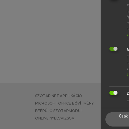
E
m
f
m
f
↓
M
E
f
s
↓
Ö
SZOTAR.NET APPLIKÁCIÓ
EGYÉNI FEL
H
MICROSOFT OFFICE BŐVÍTMÉNY
TANULÓKNA
BEÉPÜLŐ SZÓTÁRMODUL
OKTATÁSI I
Csak 
ONLINE NYELVVIZSGA
VÁLLALATI 