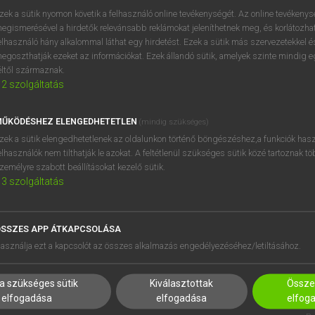
próbaverziójának elindítás
zek a sütik nyomon követik a felhasználó online tevékenységét. Az online tevékeny
BELÉPÉS
regisztrálok és
belépek
.
egismerésével a hirdetők relevánsabb reklámokat jeleníthetnek meg, és korlátozhat
elhasználó hány alkalommal láthat egy hirdetést. Ezek a sütik más szervezetekkel és
egoszthatják ezeket az információkat. Ezek állandó sütik, amelyek szinte mindig 
REGISZTRÁCIÓ
éltől származnak.
2
szolgáltatás
ŰKÖDÉSHEZ ELENGEDHETETLEN
(mindig szükséges)
zek a sütik elengedhetetlenek az oldalunkon történő böngészéshez,a funkciók hasz
elhasználók nem tilthatják le azokat. A feltétlenül szükséges sütik közé tartoznak t
zemélyre szabott beállításokat kezelő sütik.
3
szolgáltatás
SSZES APP ÁTKAPCSOLÁSA
HASZNÁLÓKNAK
SÚGÓ
asználja ezt a kapcsolót az összes alkalmazás engedélyezéséhez/letiltásához.
K
RÓLUNK
NTÉZMÉNYEKNEK
ELÉRHETŐSÉG
a szükséges sütik
Kiválasztottak
Összes
MEGOLDÁSOK
SÜTI BEÁLLÍTÁSOK
elfogadása
elfogadása
elfog