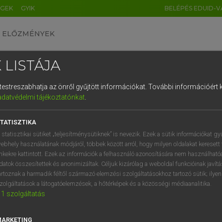
ÉGEK
GYIK
BELÉPÉS EDUID-V
ELŐZMÉNYEK
 LISTÁJA
és testreszabhatja az önről gyűjtött információkat.
További információért k
HU
DE
CN
FR
ES
IT
NL
RU
GR
adatvédelmi tájékoztatónkat
.
 A. PÉTER, VARGA GYÖRGY
1
2
3
4
5
6
7
8
9
yar−angol egyetemes nagyszótár
TATISZTIKA
q
w
e
r
t
z
u
i
 statisztikai sütiket „teljesítménysütiknek” is nevezik. Ezek a sütik információkat gy
ebhely használatának módjáról, többek között arról, hogy milyen oldalakat keresett 
a
s
d
f
g
h
j
k
l
é
inkekre kattintott. Ezek az információk a felhasználó azonosítására nem használható
datok összesítettek és anonimizáltak. Céljuk kizárólag a weboldal funkcióinak javít
í
y
x
c
v
b
n
m
,
.
artoznak a harmadik féltől származó elemzési szolgáltatásokhoz tartozó sütik; ilye
zolgáltatások a látogatóelemzések, a hőtérképek és a közösségi médiaanalitika.
VAN ELŐFIZETÉSED?
NINCS ELŐFIZETÉSED
1
szolgáltatás
előfizetésem a teljes szócikk
Nincs regisztrációm és előfiz
megtekintéséhez.
A szótár 2 órás, díjmente
MARKETING