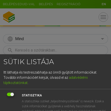
BELÉPÉS EDUID-VAL
BELÉPÉS
REGISZTRÁCIÓ
EN
menu
language
Mind
search
SÜTIK LISTÁJA
GR
KERESÉS
5
6
7
8
9
ö
ü
ó
Itt láthatja és testreszabhatja az önről gyűjtött információkat.
További információért kérjük, olvasd el az
adatvédelmi
r
t
z
u
i
o
p
ő
ú
LÁZÁR A. PÉTER, VARGA GYÖRGY
tájékoztatónkat
.
Magyar−angol egyetemes nagyszótár
g
h
j
k
l
é
á
ű
Ω
STATISZTIKA
v
b
n
m
,
.
-
AltGr
A statisztikai sütiket „teljesítménysütiknek” is nevezik. Ezek a
sütik információkat gyűjtenek a webhely használatának