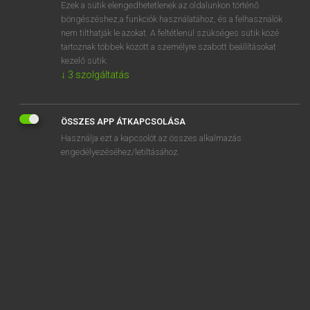
Ezek a sütik elengedhetetlenek az oldalunkon történő
böngészéshez,a funkciók használatához, és a felhasználók
nem tilthatják le azokat. A feltétlenül szükséges sütik közé
Lázár A. Péter, Varga György
tartoznak többek között a személyre szabott beállításokat
MAGYAR−ANGOL EGYETEMES NAGYSZÓTÁR
kezelő sütik.
↓
3
szolgáltatás
Kapcsolódó anyagok
póthaj
ÖSSZES APP ÁTKAPCSOLÁSA
póthatározat
Használja ezt a kapcsolót az összes alkalmazás
póthitel
engedélyezéséhez/letiltásához.
poti
pótírásbeli
pótjegy
pótjegyiroda
pótkávé
pótkerék