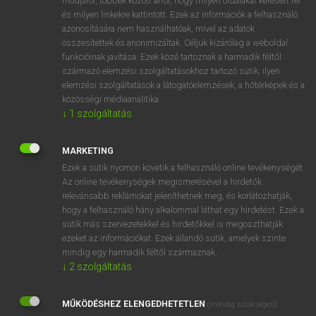
módjáról, többek között arról, hogy milyen oldalakat keresett fel
és milyen linkekre kattintott. Ezek az információk a felhasználó
VAN ELŐFIZETÉSED?
azonosítására nem használhatóak, mivel az adatok
összesítettek és anonimizáltak. Céljuk kizárólag a weboldal
Van előfizetésem a teljes szócikk megtekintéséhez.
funkcióinak javítása. Ezek közé tartoznak a harmadik féltől
származó elemzési szolgáltatásokhoz tartozó sütik; ilyen
BELÉPÉS
elemzési szolgáltatások a látogatóelemzések, a hőtérképek és a
közösségi médiaanalitika.
↓
1
szolgáltatás
MARKETING
Ezek a sütik nyomon követik a felhasználó online tevékenységét.
Az online tevékenységek megismerésével a hirdetők
NINCS ELŐFIZETÉSED?
relevánsabb reklámokat jeleníthetnek meg, és korlátozhatják,
Nincs regisztrációm és előfizetésem. A szótár 2 órás,
hogy a felhasználó hány alkalommal láthat egy hirdetést. Ezek a
díjmentes próbaverziójának elindításához regisztrálok és
sütik más szervezetekkel és hirdetőkkel is megoszthatják
belépek
.
ezeket az információkat. Ezek állandó sütik, amelyek szinte
mindig egy harmadik féltől származnak.
↓
2
szolgáltatás
REGISZTRÁCIÓ
MŰKÖDÉSHEZ ELENGEDHETETLEN
(mindig szükséges)