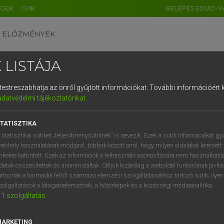
ÉGEK
GYIK
BELÉPÉS EDUID-V
ELŐZMÉNYEK
 LISTÁJA
és testreszabhatja az önről gyűjtött információkat.
További információért k
HU
DE
CN
FR
ES
IT
NL
RU
GR
adatvédelmi tájékoztatónkat
.
 A. PÉTER, VARGA GYÖRGY
1
2
3
4
5
6
7
8
9
yar−angol egyetemes nagyszótár
TATISZTIKA
q
w
e
r
t
z
u
i
 statisztikai sütiket „teljesítménysütiknek” is nevezik. Ezek a sütik információkat gy
ebhely használatának módjáról, többek között arról, hogy milyen oldalakat keresett 
a
s
d
f
g
h
j
k
l
é
inkekre kattintott. Ezek az információk a felhasználó azonosítására nem használható
datok összesítettek és anonimizáltak. Céljuk kizárólag a weboldal funkcióinak javít
í
y
x
c
v
b
n
m
,
.
artoznak a harmadik féltől származó elemzési szolgáltatásokhoz tartozó sütik; ilye
zolgáltatások a látogatóelemzések, a hőtérképek és a közösségi médiaanalitika.
VAN ELŐFIZETÉSED?
NINCS ELŐFIZETÉSED
1
szolgáltatás
előfizetésem a teljes szócikk
Nincs regisztrációm és előfiz
megtekintéséhez.
A szótár 2 órás, díjmente
MARKETING