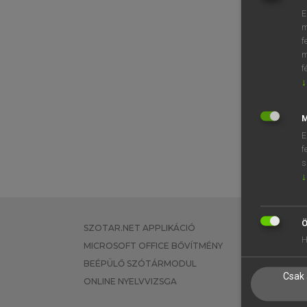
E
m
f
m
f
↓
M
E
f
s
↓
Ö
SZOTAR.NET APPLIKÁCIÓ
EGYÉNI FEL
H
MICROSOFT OFFICE BŐVÍTMÉNY
TANULÓKNA
BEÉPÜLŐ SZÓTÁRMODUL
OKTATÁSI I
Csak 
ONLINE NYELVVIZSGA
VÁLLALATI 