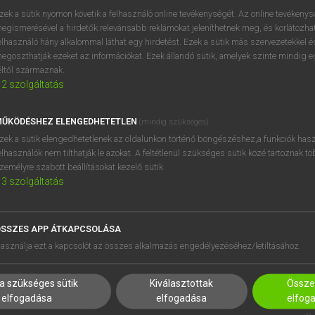
próbaverziójának elindítás
zek a sütik nyomon követik a felhasználó online tevékenységét. Az online tevékeny
BELÉPÉS
regisztrálok és
belépek
.
egismerésével a hirdetők relevánsabb reklámokat jeleníthetnek meg, és korlátozhat
elhasználó hány alkalommal láthat egy hirdetést. Ezek a sütik más szervezetekkel és
egoszthatják ezeket az információkat. Ezek állandó sütik, amelyek szinte mindig 
REGISZTRÁCIÓ
éltől származnak.
2
szolgáltatás
ŰKÖDÉSHEZ ELENGEDHETETLEN
(mindig szükséges)
zek a sütik elengedhetetlenek az oldalunkon történő böngészéshez,a funkciók hasz
elhasználók nem tilthatják le azokat. A feltétlenül szükséges sütik közé tartoznak t
zemélyre szabott beállításokat kezelő sütik.
3
szolgáltatás
SSZES APP ÁTKAPCSOLÁSA
HASZNÁLÓKNAK
SÚGÓ
asználja ezt a kapcsolót az összes alkalmazás engedélyezéséhez/letiltásához.
K
RÓLUNK
NTÉZMÉNYEKNEK
ELÉRHETŐSÉG
a szükséges sütik
Kiválasztottak
Összes
MEGOLDÁSOK
SÜTI BEÁLLÍTÁSOK
elfogadása
elfogadása
elfog