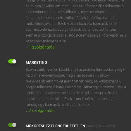
módjáról, többek között arról, hogy milyen oldalakat keresett fel
és milyen linkekre kattintott. Ezek az információk a felhasználó
VAN ELŐFIZETÉSED?
azonosítására nem használhatóak, mivel az adatok
összesítettek és anonimizáltak. Céljuk kizárólag a weboldal
Van előfizetésem a teljes szócikk megtekintéséhez.
funkcióinak javítása. Ezek közé tartoznak a harmadik féltől
származó elemzési szolgáltatásokhoz tartozó sütik; ilyen
BELÉPÉS
elemzési szolgáltatások a látogatóelemzések, a hőtérképek és a
közösségi médiaanalitika.
↓
1
szolgáltatás
MARKETING
Ezek a sütik nyomon követik a felhasználó online tevékenységét.
Az online tevékenységek megismerésével a hirdetők
NINCS ELŐFIZETÉSED?
relevánsabb reklámokat jeleníthetnek meg, és korlátozhatják,
Nincs regisztrációm és előfizetésem. A szótár 2 órás,
hogy a felhasználó hány alkalommal láthat egy hirdetést. Ezek a
díjmentes próbaverziójának elindításához regisztrálok és
sütik más szervezetekkel és hirdetőkkel is megoszthatják
belépek
.
ezeket az információkat. Ezek állandó sütik, amelyek szinte
mindig egy harmadik féltől származnak.
↓
2
szolgáltatás
REGISZTRÁCIÓ
MŰKÖDÉSHEZ ELENGEDHETETLEN
(mindig szükséges)