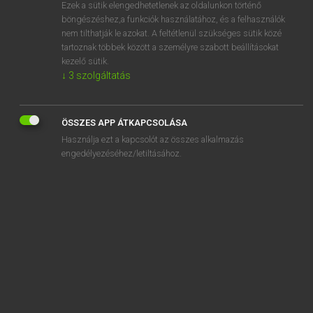
Ezek a sütik elengedhetetlenek az oldalunkon történő
böngészéshez,a funkciók használatához, és a felhasználók
nem tilthatják le azokat. A feltétlenül szükséges sütik közé
Lázár A. Péter, Varga György
tartoznak többek között a személyre szabott beállításokat
MAGYAR−ANGOL EGYETEMES NAGYSZÓTÁR
kezelő sütik.
↓
3
szolgáltatás
Kapcsolódó anyagok
partnerkapcsolat
ÖSSZES APP ÁTKAPCSOLÁSA
partnerkeresés
Használja ezt a kapcsolót az összes alkalmazás
partnerközvetítő iroda
engedélyezéséhez/letiltásához.
partnerország
partnerség
partnerszervezet
pártol
pártoló
pártolólag