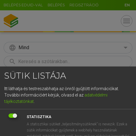
BELÉPÉS EDUID-VAL
BELÉPÉS
REGISZTRÁCIÓ
EN
menu
language
Mind
search
SÜTIK LISTÁJA
GR
KERESÉS
5
6
7
8
9
ö
ü
ó
Itt láthatja és testreszabhatja az önről gyűjtött információkat.
További információért kérjük, olvasd el az
adatvédelmi
r
t
z
u
i
o
p
ő
ú
LÁZÁR A. PÉTER, VARGA GYÖRGY
tájékoztatónkat
.
Magyar−angol egyetemes nagyszótár
g
h
j
k
l
é
á
ű
Ω
STATISZTIKA
v
b
n
m
,
.
-
AltGr
A statisztikai sütiket „teljesítménysütiknek” is nevezik. Ezek a
sütik információkat gyűjtenek a webhely használatának