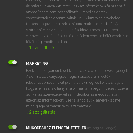
módjáról, többek között arról, hogy milyen oldalakat keresett fel
és milyen linkekre kattintott. Ezek az információk a felhasználó
VAN ELŐFIZETÉSED?
azonosítására nem használhatóak, mivel az adatok
összesítettek és anonimizáltak. Céljuk kizárólag a weboldal
Van előfizetésem a teljes szócikk megtekintéséhez.
funkcióinak javítása. Ezek közé tartoznak a harmadik féltől
származó elemzési szolgáltatásokhoz tartozó sütik; ilyen
BELÉPÉS
elemzési szolgáltatások a látogatóelemzések, a hőtérképek és a
közösségi médiaanalitika.
↓
1
szolgáltatás
MARKETING
Ezek a sütik nyomon követik a felhasználó online tevékenységét.
Az online tevékenységek megismerésével a hirdetők
NINCS ELŐFIZETÉSED?
relevánsabb reklámokat jeleníthetnek meg, és korlátozhatják,
Nincs regisztrációm és előfizetésem. A szótár 2 órás,
hogy a felhasználó hány alkalommal láthat egy hirdetést. Ezek a
díjmentes próbaverziójának elindításához regisztrálok és
sütik más szervezetekkel és hirdetőkkel is megoszthatják
belépek
.
ezeket az információkat. Ezek állandó sütik, amelyek szinte
mindig egy harmadik féltől származnak.
↓
2
szolgáltatás
REGISZTRÁCIÓ
MŰKÖDÉSHEZ ELENGEDHETETLEN
(mindig szükséges)