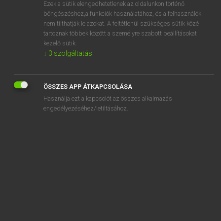
Ezek a sütik elengedhetetlenek az oldalunkon történő
böngészéshez,a funkciók használatához, és a felhasználók
nem tilthatják le azokat. A feltétlenül szükséges sütik közé
Lázár A. Péter, Varga György
tartoznak többek között a személyre szabott beállításokat
MAGYAR−ANGOL EGYETEMES NAGYSZÓTÁR
kezelő sütik.
↓
3
szolgáltatás
Kapcsolódó anyagok
pártmunka
ÖSSZES APP ÁTKAPCSOLÁSA
pártmunkás
Használja ezt a kapcsolót az összes alkalmazás
partner
engedélyezéséhez/letiltásához.
partnercég
partnercsere
partnercserélgető
partnercserés orgia
partnercserés tánc
partneríróasztal