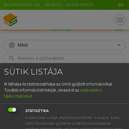
BELÉPÉS EDUID-VAL
BELÉPÉS
REGISZTRÁCIÓ
EN
menu
language
Mind
search
SÜTIK LISTÁJA
GR
KERESÉS
5
6
7
8
9
ö
ü
ó
Itt láthatja és testreszabhatja az önről gyűjtött információkat.
További információért kérjük, olvasd el az
adatvédelmi
r
t
z
u
i
o
p
ő
ú
LÁZÁR A. PÉTER, VARGA GYÖRGY
tájékoztatónkat
.
Magyar−angol egyetemes nagyszótár
g
h
j
k
l
é
á
ű
Ω
STATISZTIKA
v
b
n
m
,
.
-
AltGr
A statisztikai sütiket „teljesítménysütiknek” is nevezik. Ezek a
sütik információkat gyűjtenek a webhely használatának