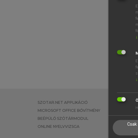
E
m
f
m
f
↓
M
E
f
s
↓
Ö
SZOTAR.NET APPLIKÁCIÓ
EGYÉNI FEL
H
MICROSOFT OFFICE BŐVÍTMÉNY
TANULÓKNA
BEÉPÜLŐ SZÓTÁRMODUL
OKTATÁSI I
Csak 
ONLINE NYELVVIZSGA
VÁLLALATI 