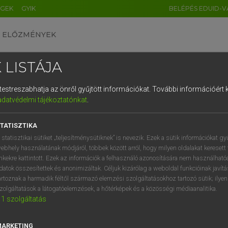
ÉGEK
GYIK
BELÉPÉS EDUID-V
ELŐZMÉNYEK
 LISTÁJA
és testreszabhatja az önről gyűjtött információkat.
További információért k
HU
DE
CN
FR
ES
IT
NL
RU
GR
adatvédelmi tájékoztatónkat
.
 A. PÉTER, VARGA GYÖRGY
1
2
3
4
5
6
7
8
9
yar−angol egyetemes nagyszótár
TATISZTIKA
q
w
e
r
t
z
u
i
 statisztikai sütiket „teljesítménysütiknek” is nevezik. Ezek a sütik információkat gy
ebhely használatának módjáról, többek között arról, hogy milyen oldalakat keresett 
a
s
d
f
g
h
j
k
l
é
inkekre kattintott. Ezek az információk a felhasználó azonosítására nem használható
datok összesítettek és anonimizáltak. Céljuk kizárólag a weboldal funkcióinak javít
í
y
x
c
v
b
n
m
,
.
artoznak a harmadik féltől származó elemzési szolgáltatásokhoz tartozó sütik; ilye
zolgáltatások a látogatóelemzések, a hőtérképek és a közösségi médiaanalitika.
VAN ELŐFIZETÉSED?
NINCS ELŐFIZETÉSED
1
szolgáltatás
előfizetésem a teljes szócikk
Nincs regisztrációm és előfiz
megtekintéséhez.
A szótár 2 órás, díjmente
MARKETING