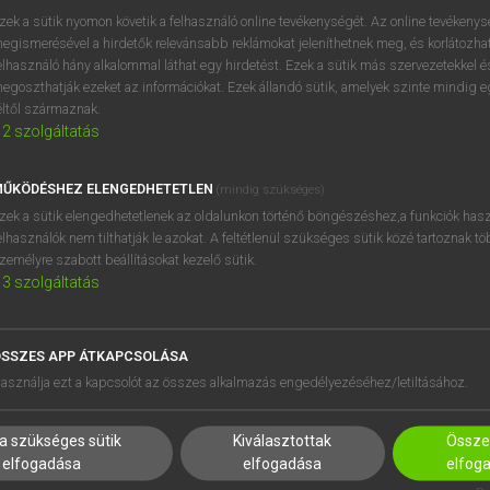
próbaverziójának elindítás
zek a sütik nyomon követik a felhasználó online tevékenységét. Az online tevékeny
BELÉPÉS
regisztrálok és
belépek
.
egismerésével a hirdetők relevánsabb reklámokat jeleníthetnek meg, és korlátozhat
elhasználó hány alkalommal láthat egy hirdetést. Ezek a sütik más szervezetekkel és
egoszthatják ezeket az információkat. Ezek állandó sütik, amelyek szinte mindig 
REGISZTRÁCIÓ
éltől származnak.
2
szolgáltatás
ŰKÖDÉSHEZ ELENGEDHETETLEN
(mindig szükséges)
zek a sütik elengedhetetlenek az oldalunkon történő böngészéshez,a funkciók hasz
elhasználók nem tilthatják le azokat. A feltétlenül szükséges sütik közé tartoznak t
zemélyre szabott beállításokat kezelő sütik.
3
szolgáltatás
SSZES APP ÁTKAPCSOLÁSA
HASZNÁLÓKNAK
SÚGÓ
asználja ezt a kapcsolót az összes alkalmazás engedélyezéséhez/letiltásához.
K
RÓLUNK
NTÉZMÉNYEKNEK
ELÉRHETŐSÉG
a szükséges sütik
Kiválasztottak
Összes
MEGOLDÁSOK
SÜTI BEÁLLÍTÁSOK
elfogadása
elfogadása
elfog