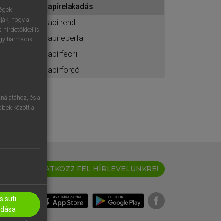
papírelakadás
ához
ségek
ják, hogy a
papi rend
 hirdetőkkel is
papíreperfa
egy harmadik
papírfecni
papírforgó
nálatához, és a
öbbek között a
IRATKOZZ FEL HÍRLEVELÜNKRE!
 süti
adása