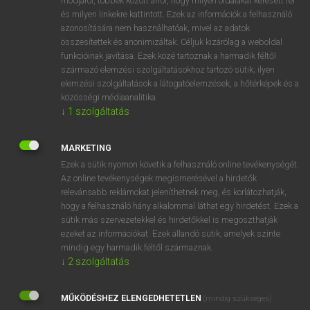
módjáról, többek között arról, hogy milyen oldalakat keresett fel
és milyen linkekre kattintott. Ezek az információk a felhasználó
VAN ELŐFIZETÉSED?
azonosítására nem használhatóak, mivel az adatok
összesítettek és anonimizáltak. Céljuk kizárólag a weboldal
Van előfizetésem a teljes szócikk megtekintéséhez.
funkcióinak javítása. Ezek közé tartoznak a harmadik féltől
származó elemzési szolgáltatásokhoz tartozó sütik; ilyen
BELÉPÉS
elemzési szolgáltatások a látogatóelemzések, a hőtérképek és a
közösségi médiaanalitika.
↓
1
szolgáltatás
MARKETING
Ezek a sütik nyomon követik a felhasználó online tevékenységét.
Az online tevékenységek megismerésével a hirdetők
NINCS ELŐFIZETÉSED?
relevánsabb reklámokat jeleníthetnek meg, és korlátozhatják,
Nincs regisztrációm és előfizetésem. A szótár 2 órás,
hogy a felhasználó hány alkalommal láthat egy hirdetést. Ezek a
díjmentes próbaverziójának elindításához regisztrálok és
sütik más szervezetekkel és hirdetőkkel is megoszthatják
belépek
.
ezeket az információkat. Ezek állandó sütik, amelyek szinte
mindig egy harmadik féltől származnak.
↓
2
szolgáltatás
REGISZTRÁCIÓ
MŰKÖDÉSHEZ ELENGEDHETETLEN
(mindig szükséges)