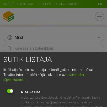
BELÉPÉS EDUID-VAL
BELÉPÉS
REGISZTRÁCIÓ
EN
menu
language
Mind
search
SÜTIK LISTÁJA
GR
KERESÉS
5
6
7
8
9
ö
ü
ó
Itt láthatja és testreszabhatja az önről gyűjtött információkat.
További információért kérjük, olvasd el az
adatvédelmi
r
t
z
u
i
o
p
ő
ú
LÁZÁR A. PÉTER, VARGA GYÖRGY
tájékoztatónkat
.
Magyar−angol egyetemes nagyszótár
g
h
j
k
l
é
á
ű
Ω
STATISZTIKA
v
b
n
m
,
.
-
AltGr
A statisztikai sütiket „teljesítménysütiknek” is nevezik. Ezek a
sütik információkat gyűjtenek a webhely használatának