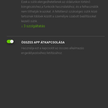
Ezek a sütik elengedhetetlenek az oldalunkon történő
böngészéshez,a funkciók használatához, és a felhasználók
nem tilthatják le azokat. A feltétlenül szükséges sütik közé
Lázár A. Péter, Varga György
tartoznak többek között a személyre szabott beállításokat
MAGYAR−ANGOL EGYETEMES NAGYSZÓTÁR
kezelő sütik.
↓
3
szolgáltatás
Kapcsolódó anyagok
palackmosó
ÖSSZES APP ÁTKAPCSOLÁSA
palackorr
Használja ezt a kapcsolót az összes alkalmazás
palackorrú delfin
engedélyezéséhez/letiltásához.
palackos
palackoz
palackozás
palackozó
palackozott
palacktej