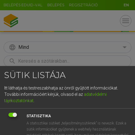
BELÉPÉS EDUID-VAL
BELÉPÉS
REGISZTRÁCIÓ
EN
menu
language
Mind
search
SÜTIK LISTÁJA
GR
KERESÉS
5
6
7
8
9
ö
ü
ó
Itt láthatja és testreszabhatja az önről gyűjtött információkat.
További információért kérjük, olvasd el az
adatvédelmi
r
t
z
u
i
o
p
ő
ú
LÁZÁR A. PÉTER, VARGA GYÖRGY
tájékoztatónkat
.
Magyar−angol egyetemes nagyszótár
g
h
j
k
l
é
á
ű
Ω
STATISZTIKA
v
b
n
m
,
.
-
AltGr
A statisztikai sütiket „teljesítménysütiknek” is nevezik. Ezek a
sütik információkat gyűjtenek a webhely használatának