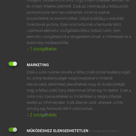
módjáról, többek között arról, hogy milyen oldalakat keresett fel
és milyen linkekre kattintott. Ezek az információk a felhasználó
VAN ELŐFIZETÉSED?
azonosítására nem használhatóak, mivel az adatok
összesítettek és anonimizáltak. Céljuk kizárólag a weboldal
Van előfizetésem a teljes szócikk megtekintéséhez.
funkcióinak javítása. Ezek közé tartoznak a harmadik féltől
származó elemzési szolgáltatásokhoz tartozó sütik; ilyen
BELÉPÉS
elemzési szolgáltatások a látogatóelemzések, a hőtérképek és a
közösségi médiaanalitika.
↓
1
szolgáltatás
MARKETING
Ezek a sütik nyomon követik a felhasználó online tevékenységét.
Az online tevékenységek megismerésével a hirdetők
NINCS ELŐFIZETÉSED?
relevánsabb reklámokat jeleníthetnek meg, és korlátozhatják,
Nincs regisztrációm és előfizetésem. A szótár 2 órás,
hogy a felhasználó hány alkalommal láthat egy hirdetést. Ezek a
díjmentes próbaverziójának elindításához regisztrálok és
sütik más szervezetekkel és hirdetőkkel is megoszthatják
belépek
.
ezeket az információkat. Ezek állandó sütik, amelyek szinte
mindig egy harmadik féltől származnak.
↓
2
szolgáltatás
REGISZTRÁCIÓ
MŰKÖDÉSHEZ ELENGEDHETETLEN
(mindig szükséges)