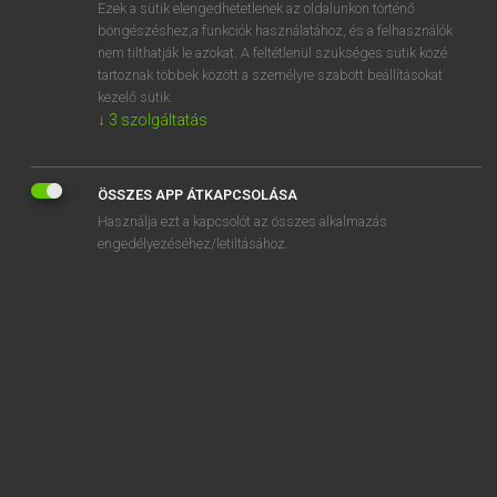
Ezek a sütik elengedhetetlenek az oldalunkon történő
böngészéshez,a funkciók használatához, és a felhasználók
nem tilthatják le azokat. A feltétlenül szükséges sütik közé
Lázár A. Péter, Varga György
tartoznak többek között a személyre szabott beállításokat
MAGYAR−ANGOL EGYETEMES NAGYSZÓTÁR
kezelő sütik.
↓
3
szolgáltatás
Kapcsolódó anyagok
padlizsánszín
ÖSSZES APP ÁTKAPCSOLÁSA
padlizsánszínű
Használja ezt a kapcsolót az összes alkalmazás
padló
engedélyezéséhez/letiltásához.
padlóburkolat
padlóburkoló
padlócsempe
padlódeszka
padlófeltörlő
padlófény