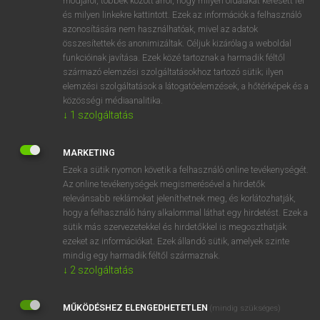
módjáról, többek között arról, hogy milyen oldalakat keresett fel
és milyen linkekre kattintott. Ezek az információk a felhasználó
VAN ELŐFIZETÉSED?
azonosítására nem használhatóak, mivel az adatok
összesítettek és anonimizáltak. Céljuk kizárólag a weboldal
Van előfizetésem a teljes szócikk megtekintéséhez.
funkcióinak javítása. Ezek közé tartoznak a harmadik féltől
származó elemzési szolgáltatásokhoz tartozó sütik; ilyen
BELÉPÉS
elemzési szolgáltatások a látogatóelemzések, a hőtérképek és a
közösségi médiaanalitika.
↓
1
szolgáltatás
MARKETING
Ezek a sütik nyomon követik a felhasználó online tevékenységét.
Az online tevékenységek megismerésével a hirdetők
NINCS ELŐFIZETÉSED?
relevánsabb reklámokat jeleníthetnek meg, és korlátozhatják,
Nincs regisztrációm és előfizetésem. A szótár 2 órás,
hogy a felhasználó hány alkalommal láthat egy hirdetést. Ezek a
díjmentes próbaverziójának elindításához regisztrálok és
sütik más szervezetekkel és hirdetőkkel is megoszthatják
belépek
.
ezeket az információkat. Ezek állandó sütik, amelyek szinte
mindig egy harmadik féltől származnak.
↓
2
szolgáltatás
REGISZTRÁCIÓ
MŰKÖDÉSHEZ ELENGEDHETETLEN
(mindig szükséges)