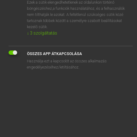
Ezek a sütik elengedhetetlenek az oldalunkon történő
böngészéshez,a funkciók használatához, és a felhasználók
nem tilthatják le azokat. A feltétlenül szükséges sütik közé
Lázár A. Péter, Varga György
tartoznak többek között a személyre szabott beállításokat
MAGYAR−ANGOL EGYETEMES NAGYSZÓTÁR
kezelő sütik.
↓
3
szolgáltatás
Kapcsolódó anyagok
ötszettes
ÖSSZES APP ÁTKAPCSOLÁSA
ötszintes
Használja ezt a kapcsolót az összes alkalmazás
ötszirmú
engedélyezéséhez/letiltásához.
ötszög
ötszögletű
ötször
ötszöri
ötszörös
ötszörösen