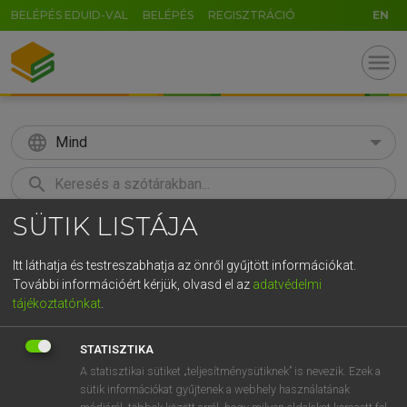
BELÉPÉS EDUID-VAL
BELÉPÉS
REGISZTRÁCIÓ
EN
menu
language
Mind
search
SÜTIK LISTÁJA
GR
KERESÉS
5
6
7
8
9
ö
ü
ó
Itt láthatja és testreszabhatja az önről gyűjtött információkat.
További információért kérjük, olvasd el az
adatvédelmi
r
t
z
u
i
o
p
ő
ú
LÁZÁR A. PÉTER, VARGA GYÖRGY
tájékoztatónkat
.
Magyar−angol egyetemes nagyszótár
g
h
j
k
l
é
á
ű
Ω
STATISZTIKA
v
b
n
m
,
.
-
AltGr
A statisztikai sütiket „teljesítménysütiknek” is nevezik. Ezek a
sütik információkat gyűjtenek a webhely használatának