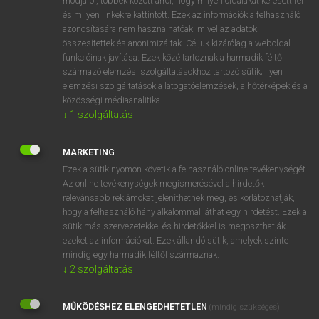
módjáról, többek között arról, hogy milyen oldalakat keresett fel
és milyen linkekre kattintott. Ezek az információk a felhasználó
VAN ELŐFIZETÉSED?
azonosítására nem használhatóak, mivel az adatok
összesítettek és anonimizáltak. Céljuk kizárólag a weboldal
Van előfizetésem a teljes szócikk megtekintéséhez.
funkcióinak javítása. Ezek közé tartoznak a harmadik féltől
származó elemzési szolgáltatásokhoz tartozó sütik; ilyen
BELÉPÉS
elemzési szolgáltatások a látogatóelemzések, a hőtérképek és a
közösségi médiaanalitika.
↓
1
szolgáltatás
MARKETING
Ezek a sütik nyomon követik a felhasználó online tevékenységét.
Az online tevékenységek megismerésével a hirdetők
NINCS ELŐFIZETÉSED?
relevánsabb reklámokat jeleníthetnek meg, és korlátozhatják,
Nincs regisztrációm és előfizetésem. A szótár 2 órás,
hogy a felhasználó hány alkalommal láthat egy hirdetést. Ezek a
díjmentes próbaverziójának elindításához regisztrálok és
sütik más szervezetekkel és hirdetőkkel is megoszthatják
belépek
.
ezeket az információkat. Ezek állandó sütik, amelyek szinte
mindig egy harmadik féltől származnak.
↓
2
szolgáltatás
REGISZTRÁCIÓ
MŰKÖDÉSHEZ ELENGEDHETETLEN
(mindig szükséges)