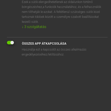
Ezek a sütik elengedhetetlenek az oldalunkon történő
böngészéshez,a funkciók használatához, és a felhasználók
nem tilthatják le azokat. A feltétlenül szükséges sütik közé
Lázár A. Péter, Varga György
tartoznak többek között a személyre szabott beállításokat
MAGYAR−ANGOL EGYETEMES NAGYSZÓTÁR
kezelő sütik.
↓
3
szolgáltatás
Kapcsolódó anyagok
összeroncsolódik
ÖSSZES APP ÁTKAPCSOLÁSA
összerondít
Használja ezt a kapcsolót az összes alkalmazás
összeroppan
engedélyezéséhez/letiltásához.
összeroppant
összeroskad
összeröffenés
összérték
összerúg
összes