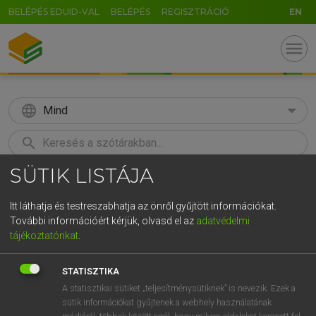
BELÉPÉS EDUID-VAL
BELÉPÉS
REGISZTRÁCIÓ
EN
menu
language
Mind
search
SÜTIK LISTÁJA
GR
KERESÉS
5
6
7
8
9
ö
ü
ó
Itt láthatja és testreszabhatja az önről gyűjtött információkat.
További információért kérjük, olvasd el az
adatvédelmi
r
t
z
u
i
o
p
ő
ú
LÁZÁR A. PÉTER, VARGA GYÖRGY
tájékoztatónkat
.
Magyar−angol egyetemes nagyszótár
g
h
j
k
l
é
á
ű
Ω
STATISZTIKA
v
b
n
m
,
.
-
AltGr
A statisztikai sütiket „teljesítménysütiknek” is nevezik. Ezek a
sütik információkat gyűjtenek a webhely használatának