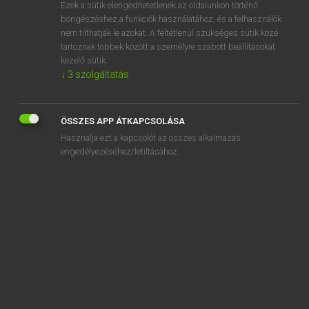
Ezek a sütik elengedhetetlenek az oldalunkon történő
böngészéshez,a funkciók használatához, és a felhasználók
nem tilthatják le azokat. A feltétlenül szükséges sütik közé
Lázár A. Péter, Varga György
tartoznak többek között a személyre szabott beállításokat
MAGYAR−ANGOL EGYETEMES NAGYSZÓTÁR
kezelő sütik.
↓
3
szolgáltatás
Kapcsolódó anyagok
összeolvad
ÖSSZES APP ÁTKAPCSOLÁSA
összeolvadás
Használja ezt a kapcsolót az összes alkalmazás
összeolvas
engedélyezéséhez/letiltásához.
összeolvasás
összeolvaszt
összeomlás
összeomlik
összeölelkezik
összeölt