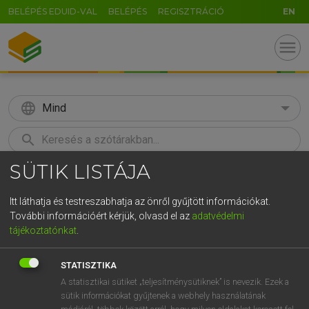
BELÉPÉS EDUID-VAL
BELÉPÉS
REGISZTRÁCIÓ
EN
menu
language
Mind
search
SÜTIK LISTÁJA
GR
KERESÉS
5
6
7
8
9
ö
ü
ó
Itt láthatja és testreszabhatja az önről gyűjtött információkat.
További információért kérjük, olvasd el az
adatvédelmi
r
t
z
u
i
o
p
ő
ú
LÁZÁR A. PÉTER, VARGA GYÖRGY
tájékoztatónkat
.
Magyar−angol egyetemes nagyszótár
g
h
j
k
l
é
á
ű
Ω
STATISZTIKA
v
b
n
m
,
.
-
AltGr
A statisztikai sütiket „teljesítménysütiknek” is nevezik. Ezek a
sütik információkat gyűjtenek a webhely használatának