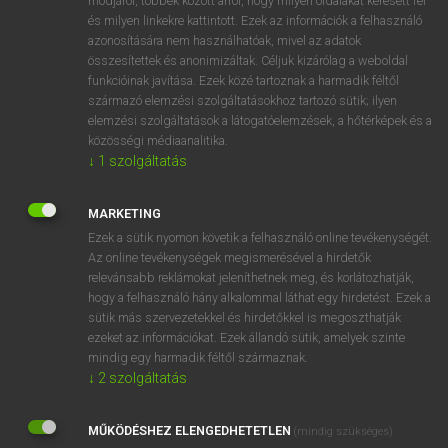
módjáról, többek között arról, hogy milyen oldalakat keresett fel
és milyen linkekre kattintott. Ezek az információk a felhasználó
VAN ELŐFIZETÉSED?
azonosítására nem használhatóak, mivel az adatok
összesítettek és anonimizáltak. Céljuk kizárólag a weboldal
Van előfizetésem a teljes szócikk megtekintéséhez.
funkcióinak javítása. Ezek közé tartoznak a harmadik féltől
származó elemzési szolgáltatásokhoz tartozó sütik; ilyen
BELÉPÉS
elemzési szolgáltatások a látogatóelemzések, a hőtérképek és a
közösségi médiaanalitika.
↓
1
szolgáltatás
MARKETING
Ezek a sütik nyomon követik a felhasználó online tevékenységét.
Az online tevékenységek megismerésével a hirdetők
NINCS ELŐFIZETÉSED?
relevánsabb reklámokat jeleníthetnek meg, és korlátozhatják,
Nincs regisztrációm és előfizetésem. A szótár 2 órás,
hogy a felhasználó hány alkalommal láthat egy hirdetést. Ezek a
díjmentes próbaverziójának elindításához regisztrálok és
sütik más szervezetekkel és hirdetőkkel is megoszthatják
belépek
.
ezeket az információkat. Ezek állandó sütik, amelyek szinte
mindig egy harmadik féltől származnak.
↓
2
szolgáltatás
REGISZTRÁCIÓ
MŰKÖDÉSHEZ ELENGEDHETETLEN
(mindig szükséges)