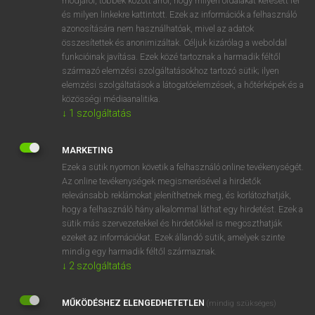
módjáról, többek között arról, hogy milyen oldalakat keresett fel
és milyen linkekre kattintott. Ezek az információk a felhasználó
VAN ELŐFIZETÉSED?
azonosítására nem használhatóak, mivel az adatok
összesítettek és anonimizáltak. Céljuk kizárólag a weboldal
Van előfizetésem a teljes szócikk megtekintéséhez.
funkcióinak javítása. Ezek közé tartoznak a harmadik féltől
származó elemzési szolgáltatásokhoz tartozó sütik; ilyen
BELÉPÉS
elemzési szolgáltatások a látogatóelemzések, a hőtérképek és a
közösségi médiaanalitika.
↓
1
szolgáltatás
MARKETING
Ezek a sütik nyomon követik a felhasználó online tevékenységét.
Az online tevékenységek megismerésével a hirdetők
NINCS ELŐFIZETÉSED?
relevánsabb reklámokat jeleníthetnek meg, és korlátozhatják,
Nincs regisztrációm és előfizetésem. A szótár 2 órás,
hogy a felhasználó hány alkalommal láthat egy hirdetést. Ezek a
díjmentes próbaverziójának elindításához regisztrálok és
sütik más szervezetekkel és hirdetőkkel is megoszthatják
belépek
.
ezeket az információkat. Ezek állandó sütik, amelyek szinte
mindig egy harmadik féltől származnak.
↓
2
szolgáltatás
REGISZTRÁCIÓ
MŰKÖDÉSHEZ ELENGEDHETETLEN
(mindig szükséges)