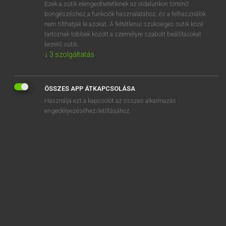
Ezek a sütik elengedhetetlenek az oldalunkon történő
böngészéshez,a funkciók használatához, és a felhasználók
nem tilthatják le azokat. A feltétlenül szükséges sütik közé
Lázár A. Péter, Varga György
tartoznak többek között a személyre szabott beállításokat
MAGYAR−ANGOL EGYETEMES NAGYSZÓTÁR
kezelő sütik.
↓
3
szolgáltatás
Kapcsolódó anyagok
összegezés
ÖSSZES APP ÁTKAPCSOLÁSA
összeghatár
Használja ezt a kapcsolót az összes alkalmazás
összegombol
engedélyezéséhez/letiltásához.
összegöngyöl
összegörnyed
összegszerű
összegszerűen
összegubancol
összegubancolódik