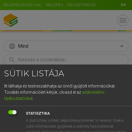
BELÉPÉS EDUID-VAL
BELÉPÉS
REGISZTRÁCIÓ
EN
menu
language
Mind
search
SÜTIK LISTÁJA
GR
KERESÉS
5
6
7
8
9
ö
ü
ó
Itt láthatja és testreszabhatja az önről gyűjtött információkat.
További információért kérjük, olvasd el az
adatvédelmi
r
t
z
u
i
o
p
ő
ú
LÁZÁR A. PÉTER, VARGA GYÖRGY
tájékoztatónkat
.
Magyar−angol egyetemes nagyszótár
g
h
j
k
l
é
á
ű
Ω
STATISZTIKA
v
b
n
m
,
.
-
AltGr
A statisztikai sütiket „teljesítménysütiknek” is nevezik. Ezek a
sütik információkat gyűjtenek a webhely használatának