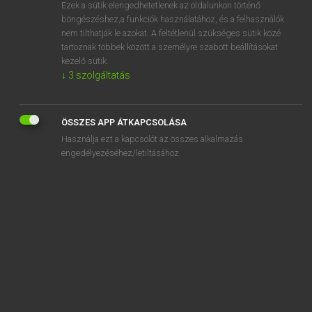
Ezek a sütik elengedhetetlenek az oldalunkon történő
böngészéshez,a funkciók használatához, és a felhasználók
nem tilthatják le azokat. A feltétlenül szükséges sütik közé
Lázár A. Péter, Varga György
tartoznak többek között a személyre szabott beállításokat
MAGYAR−ANGOL EGYETEMES NAGYSZÓTÁR
kezelő sütik.
↓
3
szolgáltatás
Kapcsolódó anyagok
önkényeskedés
ÖSSZES APP ÁTKAPCSOLÁSA
önkényeskedik
Használja ezt a kapcsolót az összes alkalmazás
önkényes lakásfoglaló
engedélyezéséhez/letiltásához.
önkényesség
önkényúr
önkényuralmi
önkényuralom
önképviselet
önképzés