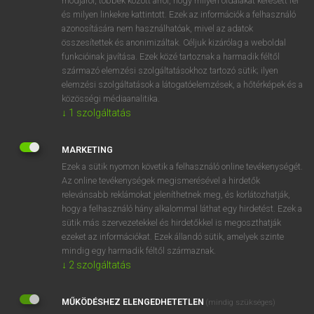
módjáról, többek között arról, hogy milyen oldalakat keresett fel
és milyen linkekre kattintott. Ezek az információk a felhasználó
VAN ELŐFIZETÉSED?
azonosítására nem használhatóak, mivel az adatok
összesítettek és anonimizáltak. Céljuk kizárólag a weboldal
Van előfizetésem a teljes szócikk megtekintéséhez.
funkcióinak javítása. Ezek közé tartoznak a harmadik féltől
származó elemzési szolgáltatásokhoz tartozó sütik; ilyen
BELÉPÉS
elemzési szolgáltatások a látogatóelemzések, a hőtérképek és a
közösségi médiaanalitika.
↓
1
szolgáltatás
MARKETING
Ezek a sütik nyomon követik a felhasználó online tevékenységét.
Az online tevékenységek megismerésével a hirdetők
NINCS ELŐFIZETÉSED?
relevánsabb reklámokat jeleníthetnek meg, és korlátozhatják,
Nincs regisztrációm és előfizetésem. A szótár 2 órás,
hogy a felhasználó hány alkalommal láthat egy hirdetést. Ezek a
díjmentes próbaverziójának elindításához regisztrálok és
sütik más szervezetekkel és hirdetőkkel is megoszthatják
belépek
.
ezeket az információkat. Ezek állandó sütik, amelyek szinte
mindig egy harmadik féltől származnak.
↓
2
szolgáltatás
REGISZTRÁCIÓ
MŰKÖDÉSHEZ ELENGEDHETETLEN
(mindig szükséges)