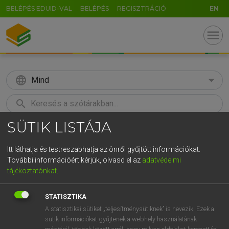
BELÉPÉS EDUID-VAL
BELÉPÉS
REGISZTRÁCIÓ
EN
menu
language
Mind
search
SÜTIK LISTÁJA
GR
KERESÉS
5
6
7
8
9
ö
ü
ó
Itt láthatja és testreszabhatja az önről gyűjtött információkat.
További információért kérjük, olvasd el az
adatvédelmi
r
t
z
u
i
o
p
ő
ú
LÁZÁR A. PÉTER, VARGA GYÖRGY
tájékoztatónkat
.
Magyar−angol egyetemes nagyszótár
g
h
j
k
l
é
á
ű
Ω
STATISZTIKA
v
b
n
m
,
.
-
AltGr
A statisztikai sütiket „teljesítménysütiknek” is nevezik. Ezek a
sütik információkat gyűjtenek a webhely használatának