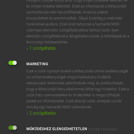
módjáról, többek között arról, hogy milyen oldalakat keresett fel
és milyen linkekre kattintott. Ezek az információk a felhasználó
VAN ELŐFIZETÉSED?
azonosítására nem használhatóak, mivel az adatok
összesítettek és anonimizáltak. Céljuk kizárólag a weboldal
Van előfizetésem a teljes szócikk megtekintéséhez.
funkcióinak javítása. Ezek közé tartoznak a harmadik féltől
származó elemzési szolgáltatásokhoz tartozó sütik; ilyen
BELÉPÉS
elemzési szolgáltatások a látogatóelemzések, a hőtérképek és a
közösségi médiaanalitika.
↓
1
szolgáltatás
MARKETING
Ezek a sütik nyomon követik a felhasználó online tevékenységét.
Az online tevékenységek megismerésével a hirdetők
NINCS ELŐFIZETÉSED?
relevánsabb reklámokat jeleníthetnek meg, és korlátozhatják,
Nincs regisztrációm és előfizetésem. A szótár 2 órás,
hogy a felhasználó hány alkalommal láthat egy hirdetést. Ezek a
díjmentes próbaverziójának elindításához regisztrálok és
sütik más szervezetekkel és hirdetőkkel is megoszthatják
belépek
.
ezeket az információkat. Ezek állandó sütik, amelyek szinte
mindig egy harmadik féltől származnak.
↓
2
szolgáltatás
REGISZTRÁCIÓ
MŰKÖDÉSHEZ ELENGEDHETETLEN
(mindig szükséges)