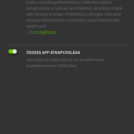
Ezek a sütik elengedhetetlenek az oldalunkon történő
böngészéshez,a funkciók használatához, és a felhasználók
nem tilthatják le azokat. A feltétlenül szükséges sütik közé
Lázár A. Péter, Varga György
tartoznak többek között a személyre szabott beállításokat
MAGYAR−ANGOL EGYETEMES NAGYSZÓTÁR
kezelő sütik.
↓
3
szolgáltatás
Kapcsolódó anyagok
osztalékfizetés
ÖSSZES APP ÁTKAPCSOLÁSA
osztalékhozam
Használja ezt a kapcsolót az összes alkalmazás
osztalékjövedelem
engedélyezéséhez/letiltásához.
osztalékszelvény
osztály
osztályalapú társadalom
osztálybéke
osztályellenség
osztályellentét