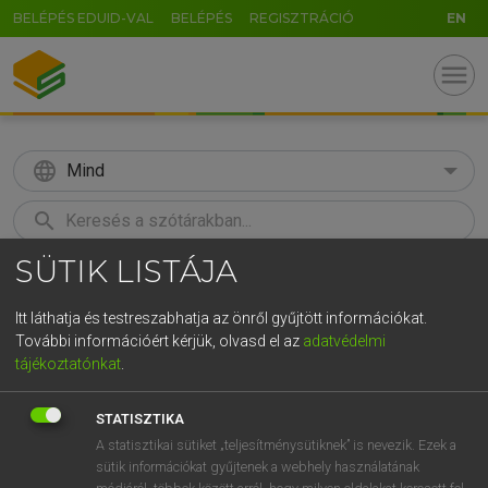
BELÉPÉS EDUID-VAL
BELÉPÉS
REGISZTRÁCIÓ
EN
menu
language
Mind
search
SÜTIK LISTÁJA
GR
KERESÉS
5
6
7
8
9
ö
ü
ó
Itt láthatja és testreszabhatja az önről gyűjtött információkat.
További információért kérjük, olvasd el az
adatvédelmi
r
t
z
u
i
o
p
ő
ú
LÁZÁR A. PÉTER, VARGA GYÖRGY
tájékoztatónkat
.
Magyar−angol egyetemes nagyszótár
g
h
j
k
l
é
á
ű
Ω
STATISZTIKA
v
b
n
m
,
.
-
AltGr
A statisztikai sütiket „teljesítménysütiknek” is nevezik. Ezek a
sütik információkat gyűjtenek a webhely használatának