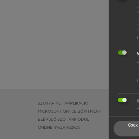
E
m
f
m
f
↓
M
E
f
s
↓
Ö
SZOTAR.NET APPLIKÁCIÓ
EGYÉNI FEL
H
MICROSOFT OFFICE BŐVÍTMÉNY
TANULÓKNA
BEÉPÜLŐ SZÓTÁRMODUL
OKTATÁSI I
Csak 
ONLINE NYELVVIZSGA
VÁLLALATI 