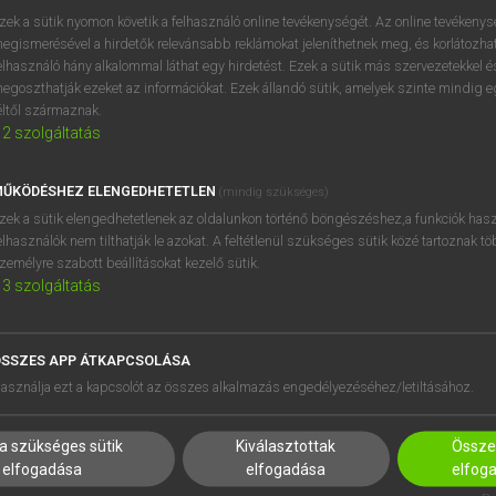
próbaverziójának elindítás
zek a sütik nyomon követik a felhasználó online tevékenységét. Az online tevékeny
BELÉPÉS
regisztrálok és
belépek
.
egismerésével a hirdetők relevánsabb reklámokat jeleníthetnek meg, és korlátozhat
elhasználó hány alkalommal láthat egy hirdetést. Ezek a sütik más szervezetekkel és
egoszthatják ezeket az információkat. Ezek állandó sütik, amelyek szinte mindig 
REGISZTRÁCIÓ
éltől származnak.
2
szolgáltatás
ŰKÖDÉSHEZ ELENGEDHETETLEN
(mindig szükséges)
zek a sütik elengedhetetlenek az oldalunkon történő böngészéshez,a funkciók hasz
elhasználók nem tilthatják le azokat. A feltétlenül szükséges sütik közé tartoznak t
zemélyre szabott beállításokat kezelő sütik.
3
szolgáltatás
SSZES APP ÁTKAPCSOLÁSA
HASZNÁLÓKNAK
SÚGÓ
asználja ezt a kapcsolót az összes alkalmazás engedélyezéséhez/letiltásához.
K
RÓLUNK
NTÉZMÉNYEKNEK
ELÉRHETŐSÉG
a szükséges sütik
Kiválasztottak
Összes
MEGOLDÁSOK
SÜTI BEÁLLÍTÁSOK
elfogadása
elfogadása
elfog