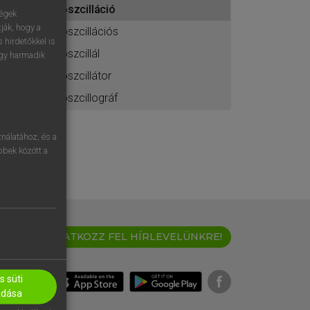
oszcilláció
ához
ségek
ják, hogy a
oszcillációs
 hirdetőkkel is
oszcillál
egy harmadik
oszcillátor
oszcillográf
nálatához, és a
öbbek között a
IRATKOZZ FEL HÍRLEVELÜNKRE!
 süti
adása