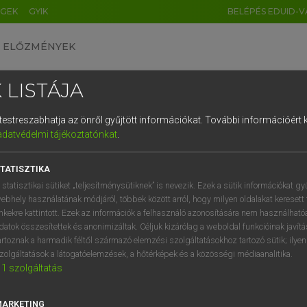
ÉGEK
GYIK
BELÉPÉS EDUID-V
ELŐZMÉNYEK
 LISTÁJA
és testreszabhatja az önről gyűjtött információkat.
További információért k
HU
DE
CN
FR
ES
IT
NL
RU
GR
adatvédelmi tájékoztatónkat
.
 A. PÉTER, VARGA GYÖRGY
1
2
3
4
5
6
7
8
9
yar−angol egyetemes nagyszótár
TATISZTIKA
q
w
e
r
t
z
u
i
 statisztikai sütiket „teljesítménysütiknek” is nevezik. Ezek a sütik információkat gy
ebhely használatának módjáról, többek között arról, hogy milyen oldalakat keresett 
a
s
d
f
g
h
j
k
l
é
inkekre kattintott. Ezek az információk a felhasználó azonosítására nem használható
datok összesítettek és anonimizáltak. Céljuk kizárólag a weboldal funkcióinak javít
í
y
x
c
v
b
n
m
,
.
artoznak a harmadik féltől származó elemzési szolgáltatásokhoz tartozó sütik; ilye
zolgáltatások a látogatóelemzések, a hőtérképek és a közösségi médiaanalitika.
VAN ELŐFIZETÉSED?
NINCS ELŐFIZETÉSED
1
szolgáltatás
előfizetésem a teljes szócikk
Nincs regisztrációm és előfiz
megtekintéséhez.
A szótár 2 órás, díjmente
MARKETING