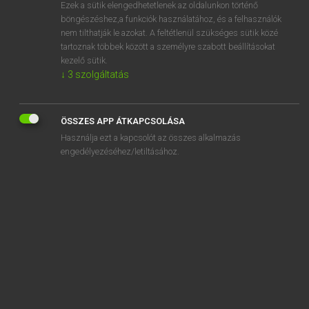
Ezek a sütik elengedhetetlenek az oldalunkon történő
böngészéshez,a funkciók használatához, és a felhasználók
nem tilthatják le azokat. A feltétlenül szükséges sütik közé
Lázár A. Péter, Varga György
tartoznak többek között a személyre szabott beállításokat
MAGYAR−ANGOL EGYETEMES NAGYSZÓTÁR
kezelő sütik.
↓
3
szolgáltatás
Kapcsolódó anyagok
ostromlétra
ÖSSZES APP ÁTKAPCSOLÁSA
ostromló
Használja ezt a kapcsolót az összes alkalmazás
ostromlott
engedélyezéséhez/letiltásához.
ostromol
ostromzár
ostya
ostyarúd
ostyatányér
ostyatartó