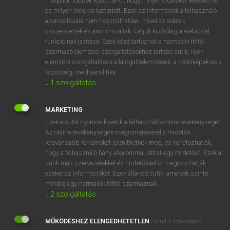
módjáról, többek között arról, hogy milyen oldalakat keresett fel
és milyen linkekre kattintott. Ezek az információk a felhasználó
VAN ELŐFIZETÉSED?
azonosítására nem használhatóak, mivel az adatok
összesítettek és anonimizáltak. Céljuk kizárólag a weboldal
Van előfizetésem a teljes szócikk megtekintéséhez.
funkcióinak javítása. Ezek közé tartoznak a harmadik féltől
származó elemzési szolgáltatásokhoz tartozó sütik; ilyen
BELÉPÉS
elemzési szolgáltatások a látogatóelemzések, a hőtérképek és a
közösségi médiaanalitika.
↓
1
szolgáltatás
MARKETING
Ezek a sütik nyomon követik a felhasználó online tevékenységét.
Az online tevékenységek megismerésével a hirdetők
NINCS ELŐFIZETÉSED?
relevánsabb reklámokat jeleníthetnek meg, és korlátozhatják,
Nincs regisztrációm és előfizetésem. A szótár 2 órás,
hogy a felhasználó hány alkalommal láthat egy hirdetést. Ezek a
díjmentes próbaverziójának elindításához regisztrálok és
sütik más szervezetekkel és hirdetőkkel is megoszthatják
belépek
.
ezeket az információkat. Ezek állandó sütik, amelyek szinte
mindig egy harmadik féltől származnak.
↓
2
szolgáltatás
REGISZTRÁCIÓ
MŰKÖDÉSHEZ ELENGEDHETETLEN
(mindig szükséges)