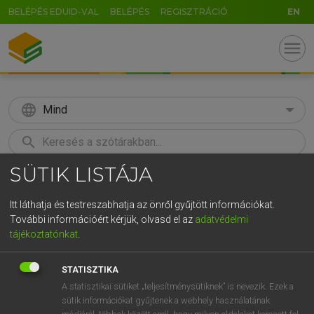
BELÉPÉS EDUID-VAL
BELÉPÉS
REGISZTRÁCIÓ
EN
menu
language
Mind
search
SÜTIK LISTÁJA
GR
KERESÉS
5
6
7
8
9
ö
ü
ó
Itt láthatja és testreszabhatja az önről gyűjtött információkat.
További információért kérjük, olvasd el az
adatvédelmi
r
t
z
u
i
o
p
ő
ú
LÁZÁR A. PÉTER, VARGA GYÖRGY
tájékoztatónkat
.
Magyar−angol egyetemes nagyszótár
g
h
j
k
l
é
á
ű
Ω
STATISZTIKA
v
b
n
m
,
.
-
AltGr
A statisztikai sütiket „teljesítménysütiknek” is nevezik. Ezek a
sütik információkat gyűjtenek a webhely használatának