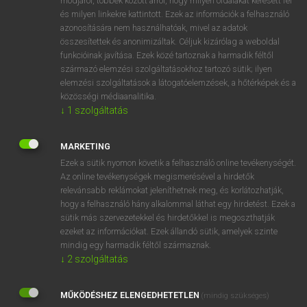
módjáról, többek között arról, hogy milyen oldalakat keresett fel
és milyen linkekre kattintott. Ezek az információk a felhasználó
VAN ELŐFIZETÉSED?
azonosítására nem használhatóak, mivel az adatok
összesítettek és anonimizáltak. Céljuk kizárólag a weboldal
Van előfizetésem a teljes szócikk megtekintéséhez.
funkcióinak javítása. Ezek közé tartoznak a harmadik féltől
származó elemzési szolgáltatásokhoz tartozó sütik; ilyen
BELÉPÉS
elemzési szolgáltatások a látogatóelemzések, a hőtérképek és a
közösségi médiaanalitika.
↓
1
szolgáltatás
MARKETING
Ezek a sütik nyomon követik a felhasználó online tevékenységét.
Az online tevékenységek megismerésével a hirdetők
NINCS ELŐFIZETÉSED?
relevánsabb reklámokat jeleníthetnek meg, és korlátozhatják,
Nincs regisztrációm és előfizetésem. A szótár 2 órás,
hogy a felhasználó hány alkalommal láthat egy hirdetést. Ezek a
díjmentes próbaverziójának elindításához regisztrálok és
sütik más szervezetekkel és hirdetőkkel is megoszthatják
belépek
.
ezeket az információkat. Ezek állandó sütik, amelyek szinte
mindig egy harmadik féltől származnak.
↓
2
szolgáltatás
REGISZTRÁCIÓ
MŰKÖDÉSHEZ ELENGEDHETETLEN
(mindig szükséges)