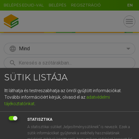
BELÉPÉS EDUID-VAL
BELÉPÉS
REGISZTRÁCIÓ
EN
menu
language
Mind
search
SÜTIK LISTÁJA
GR
KERESÉS
5
6
7
8
9
ö
ü
ó
Itt láthatja és testreszabhatja az önről gyűjtött információkat.
További információért kérjük, olvasd el az
adatvédelmi
r
t
z
u
i
o
p
ő
ú
LÁZÁR A. PÉTER, VARGA GYÖRGY
tájékoztatónkat
.
Magyar−angol egyetemes nagyszótár
g
h
j
k
l
é
á
ű
Ω
STATISZTIKA
v
b
n
m
,
.
-
AltGr
A statisztikai sütiket „teljesítménysütiknek” is nevezik. Ezek a
sütik információkat gyűjtenek a webhely használatának