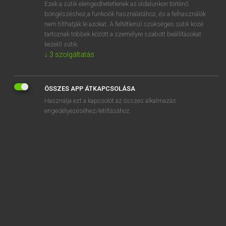
Ezek a sütik elengedhetetlenek az oldalunkon történő
böngészéshez,a funkciók használatához, és a felhasználók
nem tilthatják le azokat. A feltétlenül szükséges sütik közé
Lázár A. Péter, Varga György
tartoznak többek között a személyre szabott beállításokat
MAGYAR−ANGOL EGYETEMES NAGYSZÓTÁR
kezelő sütik.
↓
3
szolgáltatás
Kapcsolódó anyagok
oltáshatékonyság
ÖSSZES APP ÁTKAPCSOLÁSA
oltási
Használja ezt a kapcsolót az összes alkalmazás
oltatlan
engedélyezéséhez/letiltásához.
olthatatlan
oltó
oltóág
oltóanyag
oltóanyaggyár
oltóanyaggyártás