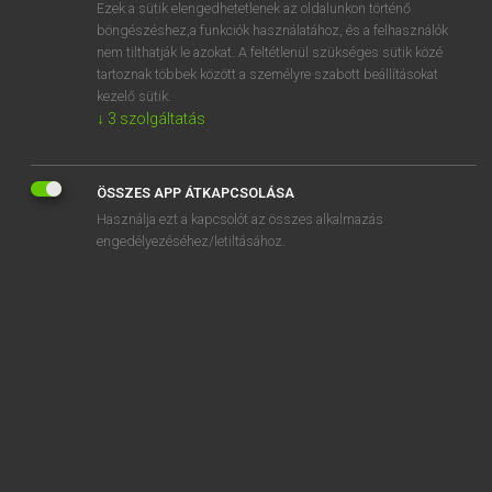
Ezek a sütik elengedhetetlenek az oldalunkon történő
böngészéshez,a funkciók használatához, és a felhasználók
nem tilthatják le azokat. A feltétlenül szükséges sütik közé
Lázár A. Péter, Varga György
tartoznak többek között a személyre szabott beállításokat
MAGYAR−ANGOL EGYETEMES NAGYSZÓTÁR
kezelő sütik.
↓
3
szolgáltatás
Kapcsolódó anyagok
okostelefon
ÖSSZES APP ÁTKAPCSOLÁSA
okostévé
Használja ezt a kapcsolót az összes alkalmazás
okostojás
engedélyezéséhez/letiltásához.
okosvíz
okos zár
okoz
okozat
okozati
okozó