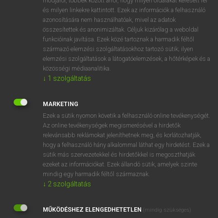
módjáról, többek között arról, hogy milyen oldalakat keresett fel
és milyen linkekre kattintott. Ezek az információk a felhasználó
VAN ELŐFIZETÉSED?
azonosítására nem használhatóak, mivel az adatok
összesítettek és anonimizáltak. Céljuk kizárólag a weboldal
Van előfizetésem a teljes szócikk megtekintéséhez.
funkcióinak javítása. Ezek közé tartoznak a harmadik féltől
származó elemzési szolgáltatásokhoz tartozó sütik; ilyen
BELÉPÉS
elemzési szolgáltatások a látogatóelemzések, a hőtérképek és a
közösségi médiaanalitika.
↓
1
szolgáltatás
MARKETING
Ezek a sütik nyomon követik a felhasználó online tevékenységét.
Az online tevékenységek megismerésével a hirdetők
NINCS ELŐFIZETÉSED?
relevánsabb reklámokat jeleníthetnek meg, és korlátozhatják,
Nincs regisztrációm és előfizetésem. A szótár 2 órás,
hogy a felhasználó hány alkalommal láthat egy hirdetést. Ezek a
díjmentes próbaverziójának elindításához regisztrálok és
sütik más szervezetekkel és hirdetőkkel is megoszthatják
belépek
.
ezeket az információkat. Ezek állandó sütik, amelyek szinte
mindig egy harmadik féltől származnak.
↓
2
szolgáltatás
REGISZTRÁCIÓ
MŰKÖDÉSHEZ ELENGEDHETETLEN
(mindig szükséges)