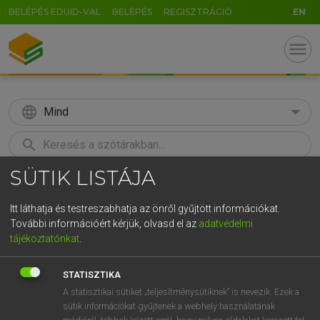
BELÉPÉS EDUID-VAL
BELÉPÉS
REGISZTRÁCIÓ
EN
menu
language
Mind
search
SÜTIK LISTÁJA
GR
KERESÉS
5
6
7
8
9
ö
ü
ó
Itt láthatja és testreszabhatja az önről gyűjtött információkat.
További információért kérjük, olvasd el az
adatvédelmi
r
t
z
u
i
o
p
ő
ú
LÁZÁR A. PÉTER, VARGA GYÖRGY
tájékoztatónkat
.
Magyar−angol egyetemes nagyszótár
g
h
j
k
l
é
á
ű
Ω
STATISZTIKA
v
b
n
m
,
.
-
AltGr
A statisztikai sütiket „teljesítménysütiknek” is nevezik. Ezek a
sütik információkat gyűjtenek a webhely használatának