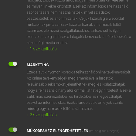
módjáról, többek között arról, hogy milyen oldalakat keresett fel
és milyen linkekre kattintott. Ezek az információk a felhasználó
VAN ELŐFIZETÉSED?
azonosítására nem használhatóak, mivel az adatok
összesítettek és anonimizáltak. Céljuk kizárólag a weboldal
Van előfizetésem a teljes szócikk megtekintéséhez.
funkcióinak javítása. Ezek közé tartoznak a harmadik féltől
származó elemzési szolgáltatásokhoz tartozó sütik; ilyen
BELÉPÉS
elemzési szolgáltatások a látogatóelemzések, a hőtérképek és a
közösségi médiaanalitika.
↓
1
szolgáltatás
MARKETING
Ezek a sütik nyomon követik a felhasználó online tevékenységét.
Az online tevékenységek megismerésével a hirdetők
NINCS ELŐFIZETÉSED?
relevánsabb reklámokat jeleníthetnek meg, és korlátozhatják,
Nincs regisztrációm és előfizetésem. A szótár 2 órás,
hogy a felhasználó hány alkalommal láthat egy hirdetést. Ezek a
díjmentes próbaverziójának elindításához regisztrálok és
sütik más szervezetekkel és hirdetőkkel is megoszthatják
belépek
.
ezeket az információkat. Ezek állandó sütik, amelyek szinte
mindig egy harmadik féltől származnak.
↓
2
szolgáltatás
REGISZTRÁCIÓ
MŰKÖDÉSHEZ ELENGEDHETETLEN
(mindig szükséges)