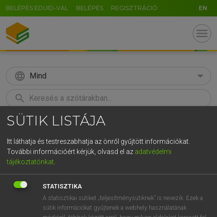
BELÉPÉS EDUID-VAL
BELÉPÉS
REGISZTRÁCIÓ
EN
menu
language
Mind
search
SÜTIK LISTÁJA
GR
KERESÉS
5
6
7
8
9
ö
ü
ó
Itt láthatja és testreszabhatja az önről gyűjtött információkat.
További információért kérjük, olvasd el az
adatvédelmi
r
t
z
u
i
o
p
ő
ú
LÁZÁR A. PÉTER, VARGA GYÖRGY
tájékoztatónkat
.
Magyar−angol egyetemes nagyszótár
g
h
j
k
l
é
á
ű
Ω
STATISZTIKA
v
b
n
m
,
.
-
AltGr
A statisztikai sütiket „teljesítménysütiknek” is nevezik. Ezek a
sütik információkat gyűjtenek a webhely használatának