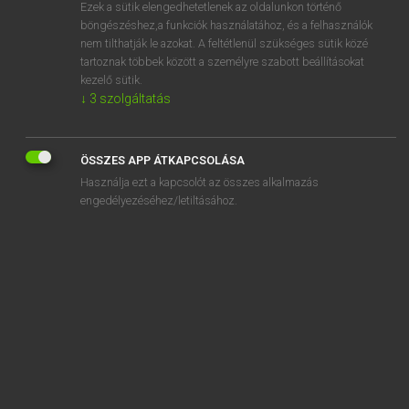
Ezek a sütik elengedhetetlenek az oldalunkon történő
böngészéshez,a funkciók használatához, és a felhasználók
nem tilthatják le azokat. A feltétlenül szükséges sütik közé
Lázár A. Péter, Varga György
tartoznak többek között a személyre szabott beállításokat
MAGYAR−ANGOL EGYETEMES NAGYSZÓTÁR
kezelő sütik.
↓
3
szolgáltatás
Kapcsolódó anyagok
nyomószilárdság
ÖSSZES APP ÁTKAPCSOLÁSA
nyomószivattyú
Használja ezt a kapcsolót az összes alkalmazás
nyomott
engedélyezéséhez/letiltásához.
nyomoz
nyomozás
nyomozati
nyomozó
nyomozóiroda
nyomozókutya