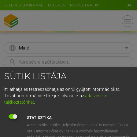
BELÉPÉS EDUID-VAL
BELÉPÉS
REGISZTRÁCIÓ
EN
menu
language
Mind
search
SÜTIK LISTÁJA
GR
KERESÉS
5
6
7
8
9
ö
ü
ó
Itt láthatja és testreszabhatja az önről gyűjtött információkat.
További információért kérjük, olvasd el az
adatvédelmi
r
t
z
u
i
o
p
ő
ú
LÁZÁR A. PÉTER, VARGA GYÖRGY
tájékoztatónkat
.
Magyar−angol egyetemes nagyszótár
g
h
j
k
l
é
á
ű
Ω
STATISZTIKA
v
b
n
m
,
.
-
AltGr
A statisztikai sütiket „teljesítménysütiknek” is nevezik. Ezek a
sütik információkat gyűjtenek a webhely használatának