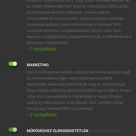
módjáról, többek között arról, hogy milyen oldalakat keresett fel
és milyen linkekre kattintott. Ezek az információk a felhasználó
VAN ELŐFIZETÉSED?
azonosítására nem használhatóak, mivel az adatok
összesítettek és anonimizáltak. Céljuk kizárólag a weboldal
Van előfizetésem a teljes szócikk megtekintéséhez.
funkcióinak javítása. Ezek közé tartoznak a harmadik féltől
származó elemzési szolgáltatásokhoz tartozó sütik; ilyen
BELÉPÉS
elemzési szolgáltatások a látogatóelemzések, a hőtérképek és a
közösségi médiaanalitika.
↓
1
szolgáltatás
MARKETING
Ezek a sütik nyomon követik a felhasználó online tevékenységét.
Az online tevékenységek megismerésével a hirdetők
NINCS ELŐFIZETÉSED?
relevánsabb reklámokat jeleníthetnek meg, és korlátozhatják,
Nincs regisztrációm és előfizetésem. A szótár 2 órás,
hogy a felhasználó hány alkalommal láthat egy hirdetést. Ezek a
díjmentes próbaverziójának elindításához regisztrálok és
sütik más szervezetekkel és hirdetőkkel is megoszthatják
belépek
.
ezeket az információkat. Ezek állandó sütik, amelyek szinte
mindig egy harmadik féltől származnak.
↓
2
szolgáltatás
REGISZTRÁCIÓ
MŰKÖDÉSHEZ ELENGEDHETETLEN
(mindig szükséges)