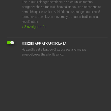
Ezek a sütik elengedhetetlenek az oldalunkon történő
böngészéshez,a funkciók használatához, és a felhasználók
nem tilthatják le azokat. A feltétlenül szükséges sütik közé
Lázár A. Péter, Varga György
tartoznak többek között a személyre szabott beállításokat
MAGYAR−ANGOL EGYETEMES NAGYSZÓTÁR
kezelő sütik.
↓
3
szolgáltatás
Kapcsolódó anyagok
nevezetes
ÖSSZES APP ÁTKAPCSOLÁSA
nevezetesen
Használja ezt a kapcsolót az összes alkalmazás
nevezetesség
engedélyezéséhez/letiltásához.
nevezett
nevezetű
nevező
névházasság
nevisi
névjegy