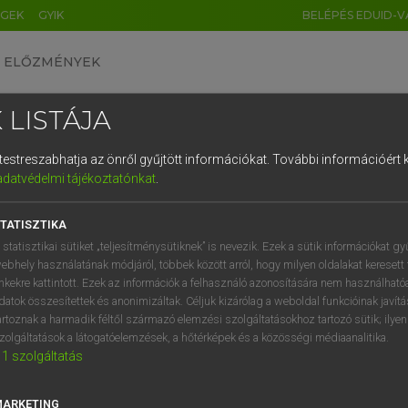
ÉGEK
GYIK
BELÉPÉS EDUID-V
ELŐZMÉNYEK
 LISTÁJA
és testreszabhatja az önről gyűjtött információkat.
További információért k
HU
DE
CN
FR
ES
IT
NL
RU
GR
adatvédelmi tájékoztatónkat
.
 A. PÉTER, VARGA GYÖRGY
1
2
3
4
5
6
7
8
9
yar−angol egyetemes nagyszótár
TATISZTIKA
q
w
e
r
t
z
u
i
 statisztikai sütiket „teljesítménysütiknek” is nevezik. Ezek a sütik információkat gy
ebhely használatának módjáról, többek között arról, hogy milyen oldalakat keresett 
a
s
d
f
g
h
j
k
l
é
inkekre kattintott. Ezek az információk a felhasználó azonosítására nem használható
datok összesítettek és anonimizáltak. Céljuk kizárólag a weboldal funkcióinak javít
í
y
x
c
v
b
n
m
,
.
artoznak a harmadik féltől származó elemzési szolgáltatásokhoz tartozó sütik; ilye
zolgáltatások a látogatóelemzések, a hőtérképek és a közösségi médiaanalitika.
VAN ELŐFIZETÉSED?
NINCS ELŐFIZETÉSED
1
szolgáltatás
előfizetésem a teljes szócikk
Nincs regisztrációm és előfiz
megtekintéséhez.
A szótár 2 órás, díjmente
MARKETING