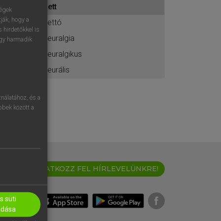
nett
ához
ségek
ják, hogy a
nettó
 hirdetőkkel is
neuralgia
egy harmadik
neuralgikus
neurális
nálatához, és a
öbbek között a
IRATKOZZ FEL HÍRLEVELÜNKRE!
 süti
adása