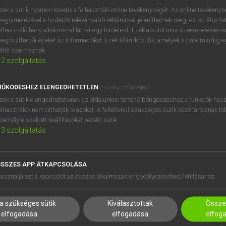
próbaverziójának elindítás
zek a sütik nyomon követik a felhasználó online tevékenységét. Az online tevékeny
BELÉPÉS
regisztrálok és
belépek
.
egismerésével a hirdetők relevánsabb reklámokat jeleníthetnek meg, és korlátozhat
elhasználó hány alkalommal láthat egy hirdetést. Ezek a sütik más szervezetekkel és
egoszthatják ezeket az információkat. Ezek állandó sütik, amelyek szinte mindig 
REGISZTRÁCIÓ
éltől származnak.
2
szolgáltatás
ŰKÖDÉSHEZ ELENGEDHETETLEN
(mindig szükséges)
zek a sütik elengedhetetlenek az oldalunkon történő böngészéshez,a funkciók hasz
elhasználók nem tilthatják le azokat. A feltétlenül szükséges sütik közé tartoznak t
zemélyre szabott beállításokat kezelő sütik.
3
szolgáltatás
SSZES APP ÁTKAPCSOLÁSA
HASZNÁLÓKNAK
SÚGÓ
asználja ezt a kapcsolót az összes alkalmazás engedélyezéséhez/letiltásához.
K
RÓLUNK
NTÉZMÉNYEKNEK
ELÉRHETŐSÉG
a szükséges sütik
Kiválasztottak
Összes
MEGOLDÁSOK
SÜTI BEÁLLÍTÁSOK
elfogadása
elfogadása
elfog