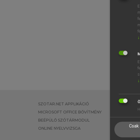
E
m
f
m
f
↓
M
E
f
s
↓
Ö
SZOTAR.NET APPLIKÁCIÓ
EGYÉNI FEL
H
MICROSOFT OFFICE BŐVÍTMÉNY
TANULÓKNA
BEÉPÜLŐ SZÓTÁRMODUL
OKTATÁSI I
Csak 
ONLINE NYELVVIZSGA
VÁLLALATI 